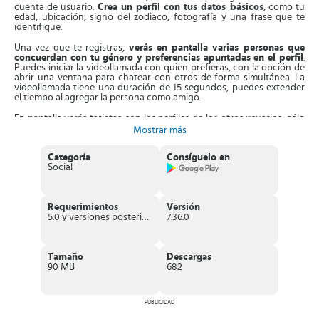
cuenta de usuario.
Crea un perfil con tus datos básicos
, como tu
edad, ubicación, signo del zodiaco, fotografía y una frase que te
identifique.
Una vez que te registras,
verás en pantalla varias personas que
concuerdan con tu género y preferencias apuntadas en el perfil
.
Puedes iniciar la videollamada con quien prefieras, con la opción de
abrir una ventana para chatear con otros de forma simultánea. La
videollamada tiene una duración de 15 segundos, puedes extender
el tiempo al agregar la persona como amigo.
En pantalla verás tarjetas con los perfiles de los otros usuarios, sólo
explora una a una y envía mensajes directos a quien capte tu
Mostrar más
atención. Además, en la parte izquierda de la pantalla verás
una lista
de amigos con sus publicaciones.
En el lado derecho, están las
Categoría
Consíguelo en
categorías de los usuarios, solo tienes que elegir en función a tus
Social
preferencias.
Entonces,
la App te recomendará personas según tus
publicaciones
y usuarios con los que interactúes. Aparte de esto,
Requerimientos
Versión
esta aplicación tiene un apartado parecido a TikTok, donde puedes
5.0 y versiones posteriores
7.36.0
compartir tus vídeos e imágenes en diferentes poses.
Características de Monkey
Tamaño
Descargas
Aplicación social que te pone en contacto con diferentes
90 MB
682
personas a través de videollamadas.
Opción para
crear un perfil personalizado
con tus vivencias,
estados de ánimos y canciones que se reproducirá cuando
otros lo vean.
PUBLICIDAD
Cuenta con un
sistema de control sencillo
de manejar.