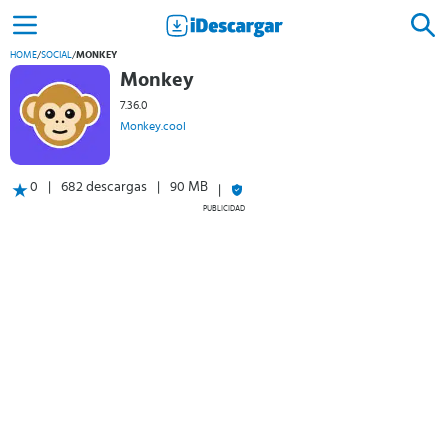
HOME
/
SOCIAL
/
MONKEY
Monkey
7.36.0
Monkey.cool
0
682 descargas
90 MB
PUBLICIDAD