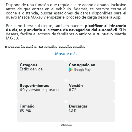
Dispone de una función que regula el aire acondicionado, inclusive
antes de que entres en el vehículo. Además, te permite cerrar el
coche a distancia, buscar estaciones de carga disponibles para el
nuevo Mazda MX-30 y empezar el proceso de carga desde la App.
Por si no fuera suficiente, también puedes
planificar el itinerario
de viajes y enviarlo al sistema de navegación del automóvil
. Si lo
deseas, facilita el acceso de familiares o amigos a tu nuevo Mazda
MX-30.
Experiencia Mazda mejorada
Mostrar más
Usar los nuevos servicios conectados de Mazda es ahora más
sencillo. Ya no tienes que iniciar la sesión por la página de internet,
Categoría
Consíguelo en
sino que
te conectas por medio de la versión mejorada de la
Estilo de vida
App MyMazda
.
Si ya tienes una cuenta,
todos los datos de la misma quedarán
guardados y protegidos
de acuerdo a las leyes de protección de
Requerimientos
Versión
datos establecida. Información como por ejemplo: Libro de
6.0 y versiones posteriores
8.7.2
mantenimiento, calendario de revisiones y manuales; estarán
respaldadas para que accedas a ellas desde la nueva aplicación.
Solo realiza
cuatro pasos para acceder
. Primero tienes que
Tamaño
Descargas
descargar MyMazda en tu dispositivo móvil. Después selecciona el
80 MB
1.3 K
país e idioma correspondiente. Acepta las condiciones de uso y
política de privacidad.
Para poder comenzar, es necesario que
autentifiques dos factores
PUBLICIDAD
introduciendo un par de códigos
de seis dígitos que te enviará la