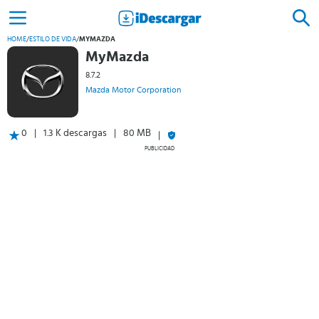
HOME
/
ESTILO DE VIDA
/
MYMAZDA
MyMazda
8.7.2
Mazda Motor Corporation
0
1.3 K descargas
80 MB
PUBLICIDAD