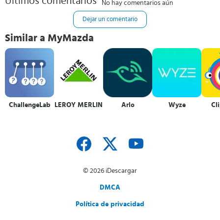
Últimos comentarios
No hay comentarios aún
Dejar un comentario
Similar a MyMazda
ChallengeLab
LEROY MERLIN
Arlo
Wyze
Cl
© 2026 iDescargar
DMCA
Política de privacidad