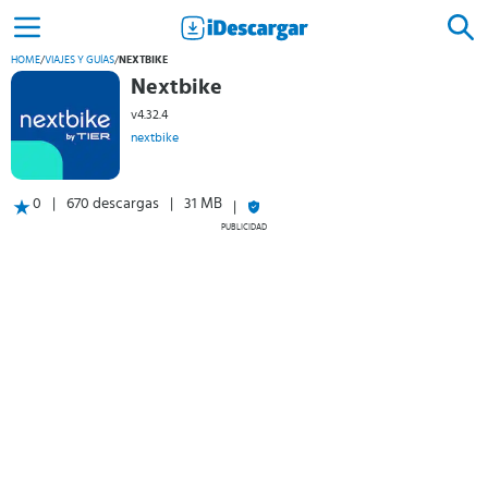
HOME
/
VIAJES Y GUÍAS
/
NEXTBIKE
Nextbike
v4.32.4
nextbike
0
670 descargas
31 MB
PUBLICIDAD