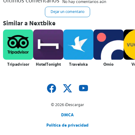
Últimos comentarios
No hay comentarios aún
Dejar un comentario
Similar a Nextbike
Tripadvisor
HotelTonight
Traveloka
Omio
V
© 2026 iDescargar
DMCA
Política de privacidad