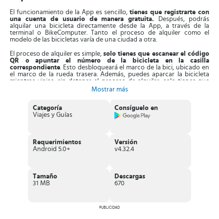
El funcionamiento de la App es sencillo,
tienes que registrarte con
una cuenta de usuario de manera gratuita.
Después, podrás
alquilar una bicicleta directamente desde la App, a través de la
terminal o BikeComputer. Tanto el proceso de alquiler como el
modelo de las bicicletas varía de una ciudad a otra.
El proceso de alquiler es simple,
solo tienes que escanear el código
QR o apuntar el número de la bicicleta en la casilla
correspondiente
. Esto desbloqueará el marco de la bici, ubicado en
el marco de la rueda trasera. Además, puedes aparcar la bicicleta
mientras viajas, sin detener el proceso de alquiler, solo tienes que
activar la modalidad de estacionamiento y cierra el candado.
Mostrar más
Luego,
solo tienes que desactivar dicho modo y continuar con tu
Categoría
Consíguelo en
viaje
, eso si no es recomendable inactivar este modo desde lejos.
Viajes y Guías
Entonces, una vez termine el viaje
tienes que devolver la bicicleta
en la misma ciudad donde la alquilaste,
en la misma estación. con
algunas excepciones, que puedes consultar en la App.
Requerimientos
Versión
Características de Nextbike
Android 5.0+
v4.32.4
Interesante aplicación que ofrece servicios de alquileres de
bicicletas
, en diferentes ciudades de Europa.
Cuenta con una
sencilla interfaz
, que muestra las 60 ciudades
Tamaño
Descargas
donde se pueden alquilar las bicis.
31 MB
670
El proceso de alquiler es rápido,
solo tienes que escanear un
código
para desactivar el marco de la bici.
Puedes alquilar hasta 4 bicicletas
con una sola
Sistema sencillo de devolución de las bicicletas
en la misma
PUBLICIDAD
ciudad y estación.