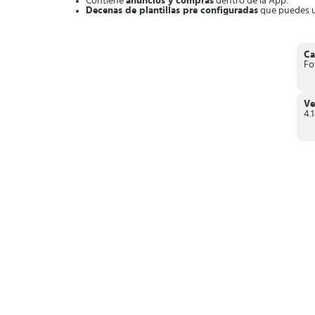
Contiene
anuncios y compras
dentro de la App.
Decenas de plantillas pre configuradas
que puedes u
Interfaz
ligera, sencilla e intuitiva
.
Aplica los
cambios en un solo clic
.
Editor sencillo integrado
para probar las plantillas.
Contienen otras
herramientas para usar con Instagr
Ca
Fo
En conclusión, al
descargar Presets para Lightroom encont
Lightroom Mobile en un solo clic.
Ve
4.1