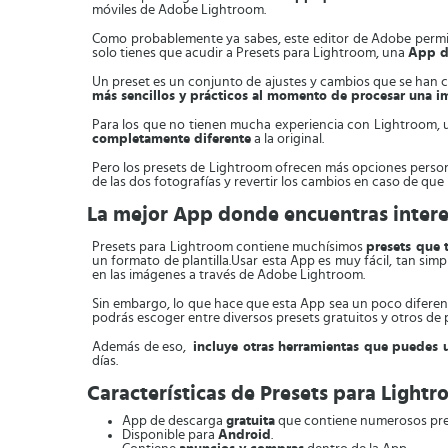
móviles de Adobe Lightroom.
Como probablemente ya sabes, este editor de Adobe permite 
solo tienes que acudir a Presets para Lightroom, una
App de
Un preset es un conjunto de ajustes y cambios que se han c
más sencillos y prácticos al momento de procesar una
Para los que no tienen mucha experiencia con Lightroom,
completamente diferente
a la original.
Pero los presets de Lightroom ofrecen más opciones person
de las dos fotografías y revertir los cambios en caso de que
La mejor App donde encuentras interes
Presets para Lightroom contiene muchísimos
presets que 
un formato de plantilla.Usar esta App es muy fácil, tan sim
en las imágenes a través de Adobe Lightroom.
Sin embargo, lo que hace que esta App sea un poco diferen
podrás escoger entre diversos presets gratuitos y otros de p
Además de eso,
incluye otras herramientas que puedes u
días.
Características de Presets para Light
App de descarga
gratuita
que contiene numerosos pre
Disponible para
Android
.