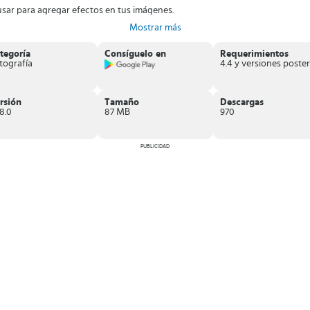
sar para agregar efectos en tus imágenes.
Mostrar más
am
.
tegoría
Consíguelo en
Requerimientos
tografía
rarás interesantes plantillas
para que mejores y modifiques rápidamente
rsión
Tamaño
Descargas
8.0
87 MB
970
PUBLICIDAD