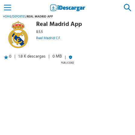
HOME
/
DEPORTES
/
REAL MADRID APP
Real Madrid App
8.5.5
Real Madrid C.F.
0
1.8 K descargas
0 MB
PUBLICIDAD