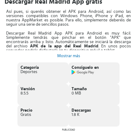
Descargar Real Madrid App gratis
Así pues, si queréis obtener el APK para Android, así como las
versiones compatibles con Windows Phone, iPhone y iPad, en
nuestra AppMarket es posible. Para ello, simplemente deberéis de
seguir una serie de sencillos pasos.
Descargar Real Madrid App APK para Android es muy fácil.
Simplemente tendrás que pinchar en el botón "APK" que
encontrarás arriba y listo. Automáticamente se iniciará la descarga
del archivo
APK de la app del Real Madrid
. En unos pocos
segundos podrás disfrutarla en tu dispositivo móvil o tablet.
Mostrar más
Bajarla para iPhone y iPad es muy sencillo. Como ya sabréis, Apple
sólo permite instalar apps desde la App Store. Por eso, cuando
Categoría
Consíguelo en
pinches en el botón "IOS" serás dirigido automáticamente a la App
Deportes
Store para que finalices el proceso. Una vez descargado, se iniciará
la instalación automáticamente. ¡Disfrútala!
Para conseguir la aplicación para Windows Phone, simplemente
Versión
Tamaño
tendrás que pinchar el botón "WIN" de arriba. Serás dirigido a la
8.5.5
0 MB
Windows Phone Store para finalizar la instalación de la app oficial
del Real Madrid de forma gratuita.
Características principales de la Real
Precio
Descargas
Madrid App
Gratis
1.8 K
Con la aplicación oficial del club blanco, podrás disfrutar de un gran
número de ventajas. Además,
las características de la aplicación
PUBLICIDAD
son realmente interesantes
. Cuenta con todo lo necesario, para