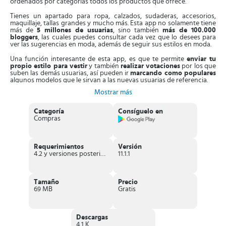
ordenados por categorías todos los productos que ofrece.
Tienes un apartado para ropa, calzados, sudaderas, accesorios,
maquillaje, tallas grandes y mucho más. Esta app no solamente tiene
más de
5 millones de usuarias
, sino también
más de 100.000
bloggers
, las cuales puedes consultar cada vez que lo desees para
ver las sugerencias en moda, además de seguir sus estilos en moda.
Una función interesante de esta app, es que te permite
enviar tu
propio estilo para vestir
y también
realizar votaciones
por los que
suben las demás usuarias, así pueden ir
marcando como populares
algunos modelos que le sirvan a las nuevas usuarias de referencia.
Mostrar más
Esta herramienta también te brinda la posibilidad de
realizar un
listado de las prendas
y accesorios que quieres adquirir en el
futuro e irla actualizando a medida que vas comprando los artículos.
Categoría
Consíguelo en
Compras
En esta app puedes encontrar la ropa a
precios muy económicos
,
además de aprovechar
las ofertas, descuentos y promociones
que
siempre ofrece a todas sus usuarias. Sus modelos y estilos son
exclusivos.
Requerimientos
Versión
4.2 y versiones posteriores
11.1.1
Así que si desees mejorar tu armario, no lo dudes más, esta app es
la
mejor opción para comprar en línea
y hacerlo desde la comodidad
de tu dispositivo móvil, donde quieras y cuando quieras.
Tamaño
Precio
Características sobresalientes de SHEIN –
69 MB
Gratis
Fashion Online Shopping
Además de su extenso catalogo en tendencias, esta tienda
Descargas
online te ofrece más de
200 novedades cada día
, para que
4.1 K