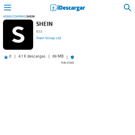
HOME
/
COMPRAS
/
SHEIN
SHEIN
11.1.1
Shein Group Ltd
0
4.1 K descargas
69 MB
PUBLICIDAD