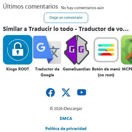
Últimos comentarios
No hay comentarios aún
Dejar un comentario
Similar a Traducir lo todo - Traductor de voz
y texto
Kingo ROOT
Traductor de
GameGuardian
Botón de menú
MCPE
Google
(no root)
© 2026 iDescargar
DMCA
Política de privacidad