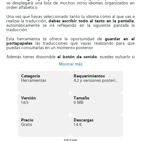
se desplegará una lista de muchos otros idiomas organizados en
orden alfabético.
Una vez que hayas seleccionado tanto tu idioma como al que vas a
realizar la traducción,
debes escribir todo el texto en la pantalla
,
automáticamente se irá reflejando en la siguiente pantalla la
traducción.
Esta herramienta te ofrece la oportunidad de
guardar en el
portapapeles
las traducciones que vayas realizando para que
puedas consultarlas en un momento posterior.
Además tienes disponible
el botón de sonido
, puedes pulsarlo si
quieres escuchar la pronunciación correcta de la traducción al
Mostrar más
idioma. Te permite usar el
botón tipo estrella
para que puedas
guardar como favoritas
algunas traducciones.
Categoría
Requerimientos
Esta herramienta te permite también realizar las traducciones con el
Herramientas
4.2 y versiones posteriores
modo
“Reconocimiento de voz”
, solamente tienes que pulsar en el
icono del micrófono
y permitir que la persona exprese lo que va a
decir, de manera inmediata la app detectará el idioma y hará la
traducción correspondiente.
Versión
Tamaño
1.6.5
0 MB
Si ya sabes cuál es el idioma, solamente debes buscarlo,
seleccionarlo y dejar que la app haga la traducción. ¡
Más fácil
imposible
!
Precio
Descargas
Usa esta app como tu aliada, si tienes que
viajar o vas a recibir
Gratis
1.4 K
invitados
de otros países. Pero no solo en esas circunstancias,
también
es muy útil si estas estudiando
y te piden consultar obras
o referencias en otros idiomas.
PUBLICIDAD