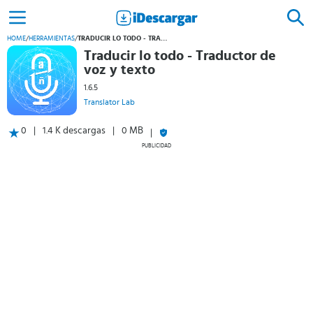
HOME
/
HERRAMIENTAS
/
TRADUCIR LO TODO - TRADUCTOR DE VOZ Y TEXTO
Traducir lo todo - Traductor de
voz y texto
1.6.5
Translator Lab
0
1.4 K descargas
0 MB
PUBLICIDAD