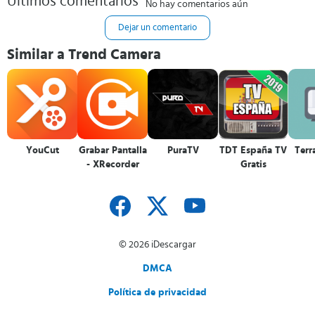
Últimos comentarios
No hay comentarios aún
Dejar un comentario
Similar a Trend Camera
YouCut
Grabar Pantalla
PuraTV
TDT España TV
Terr
- XRecorder
Gratis
© 2026 iDescargar
DMCA
Política de privacidad