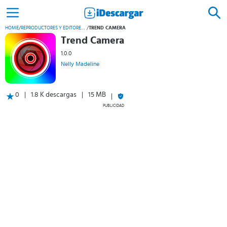
HOME
/
REPRODUCTORES Y EDITORES DE VÍDEO
/
TREND CAMERA
Trend Camera
1.0.0
Nelly Madeline
0
1.8 K descargas
15 MB
PUBLICIDAD