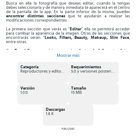
Busca en ella la fotografía que deseas editar, cuando la tengas
debes seleccionarla y de manera inmediata te aparecerá en el centro
de la pantalla de la app. En la parte inferior de la misma, puedes
encontrar distintas secciones
que te ayudarán a realizar las
modificaciones correspondientes.
La primera sección que verás es “
Editar
” ella te permitirá acceder
para cambiar la apariencia de la imagen. Otras de las secciones que
encontrarás serán: “
Looks, Filters, Beauty, Makeup, Slim Face
,
entre otras.
Con
Trend Camera
podrás agregarles
efectos de fallas a tus fotos
en tiempo real
. Podrás agregarles innumerables variaciones de
Mostrar más
colores a tus fotografías y videos gracias a varias funciones
avanzadas.
Categoría
Requerimientos
Reproductores y editores de vídeo
5.0 y versiones posteriores
Cuenta con
muchos Stickers de ondas retro
que le darán un toque
original a las fotografías; además de
filtros de neón
que realizan
una impresión en forma de tira.
Versión
Tamaño
Entre los efectos especiales que contiene la app puedes encontrar el
1.0.0
15 MB
efecto bruma
, o niebla que cae sobre la imagen; además el
efecto
en 3D
para que tu fotos se vean en tres dimensiones y otros
efectos
alucinantes
que harán únicas todas tus fotos.
Descargas
Adicionalmente podrás agregar a tus fotos
efectos de ondas de
1.8 K
vapor y de ilusión
que cambiarán la apariencia del fondo de tu
imagen. Esta herramienta también te permitirá
ajustar tanto el
grosor como la intensidad
de todos los efectos que apliques en las
imágenes.
PUBLICIDAD