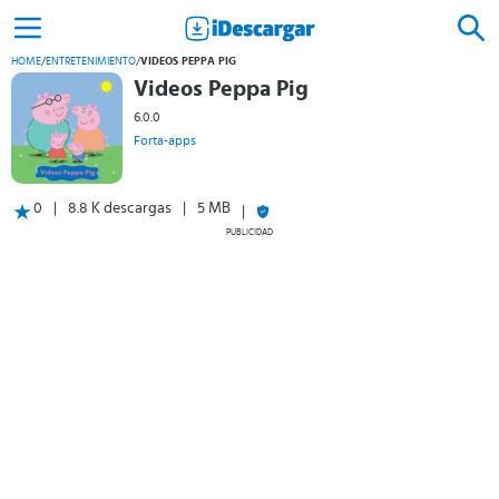
HOME
/
ENTRETENIMIENTO
/
VIDEOS PEPPA PIG
Videos Peppa Pig
6.0.0
Forta-apps
0
8.8 K descargas
5 MB
PUBLICIDAD