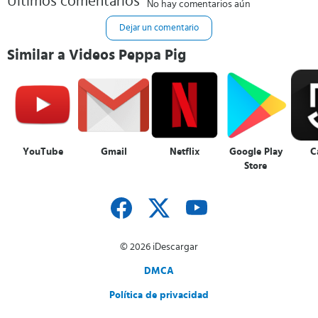
Últimos comentarios
No hay comentarios aún
Dejar un comentario
Similar a Videos Peppa Pig
YouTube
Gmail
Netflix
Google Play
C
Store
© 2026 iDescargar
DMCA
Política de privacidad