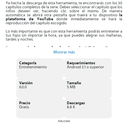
Ya hecha la descarga de esta herramienta, te encontrarás con los 30
capítulos completos de la serie. Debes seleccionar el capítulo que los
niños deseen ver, haciendo clic sobre el mismo. De manera
automática se abrirá otra pestaña que traerá a tu dispositivo
la
plataforma de YouTube
donde inmediatamente se hará la
reproducción del capítulo escogido.
Lo más importante es que con esta herramienta podrás entretener a
tus hijos sin importar la hora, ya que puedes alegrar sus mañanas,
tardes y noches.
Características principales de Videos Peppa
Mostrar más
Pig
Te da la posibilidad de tener todos los videos de
la serie en alta
Categoría
Requerimientos
definición
, lo que significa que los más pequeños junto con
Entretenimiento
Android 3.1 o superior
toda la familia podrán disfrutar de verlos con la más alta calidad
posible.
El contenido de la aplicación, te
brinda seguridad
, ya que está
repleto de material educativo, para infundir aprendizaje y
Versión
Tamaño
valores a los más pequeños de la casa.
6.0.0
5 MB
La interfaz es agradable
e intuitiva y por supuesto sumamente
sencilla, por lo que hasta los más chicos del hogar podrán
utilizarla fácilmente, sin supervisión; y hasta escoger sus
capítulos preferidos.
Precio
Descargas
Debes tener una conexión a internet
sea por banda ancha
Gratis
8.8 K
WiFi o un buen plan de datos móviles para poder reproducirlos
sin interrupción.
PUBLICIDAD
Las tres temporadas completas de
Videos Peppa Pig
la puedes
encontrar para tu Android. Así que si quieres que tus hijos pasen