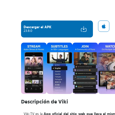
Descargar el APK
23.8.0
Descripción de Viki
Viki TV es la
App oficial del sitio web que lleva el mi