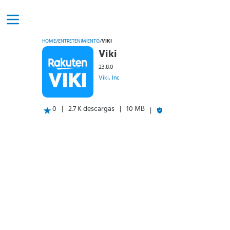
HOME
/
ENTRETENIMIENTO
/
VIKI
Viki
23.8.0
Viki, Inc
0
2.7 K descargas
10 MB