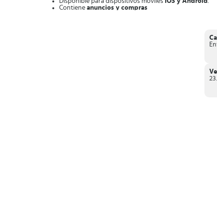
Disponible para dispositivos móviles
IOS y Android
.
Contiene
anuncios y compras
Contenido de
series y películas asiáticas
.
Material audiovisual
subtitulado principalmente en i
Interfaz sencilla
, intuitiva y fluida
.
Acceso a
contenido gratuito
.
Ca
Realiza la suscripción y opta por la
cuenta Premium
co
En
El catálogo
cambia de un país a otro
.
En conclusión,
Viki es la App perfecta si lo que buscas 
al que estás acostumbrado.
Ve
23