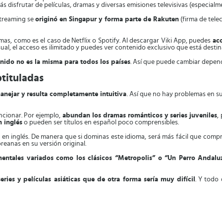
s disfrutar de películas, dramas y diversas emisiones televisivas (especial
streaming se
originó en Singapur y forma parte de Rakuten
(firma de tele
as, como es el caso de Netflix o Spotify. Al descargar Viki App, puedes
ac
ual, el acceso es ilimitado y puedes ver contenido exclusivo que está desti
enido no es la misma para todos los países
. Así que puede cambiar depend
btituladas
manejar y resulta completamente intuitiva
. Así que no hay problemas en s
ncionar. Por ejemplo,
abundan los dramas románticos y series juveniles
,
 inglés
o pueden ser títulos en español poco comprensibles.
s en inglés. De manera que si dominas este idioma, será más fácil que compr
oreanas en su versión original.
entales variados como los clásicos “Metropolis” o “Un Perro Andalu
ries y películas asiáticas que de otra forma sería muy difícil
. Y todo