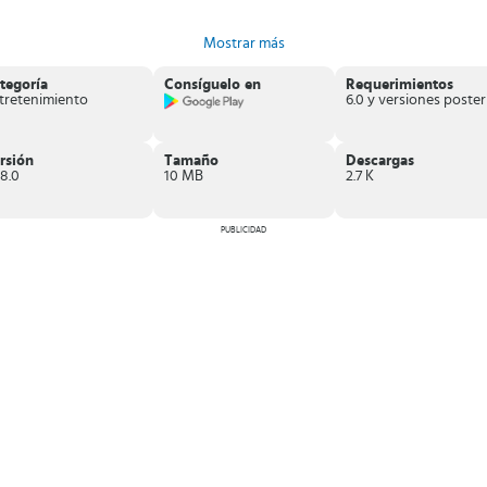
Mostrar más
nglés
.
tegoría
Consíguelo en
Requerimientos
n acceso ilimitado.
tretenimiento
es despejar la mente de producciones occidentales
. Comienza a explorar
rsión
Tamaño
Descargas
.8.0
10 MB
2.7 K
PUBLICIDAD