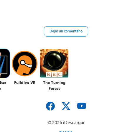
Dejar un comentario
lter
Fulldive VR
The Turning
o
Forest
© 2026 iDescargar