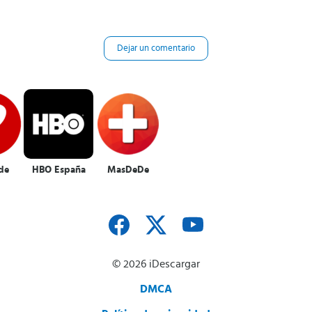
Dejar un comentario
de
HBO España
MasDeDe
© 2026 iDescargar
DMCA