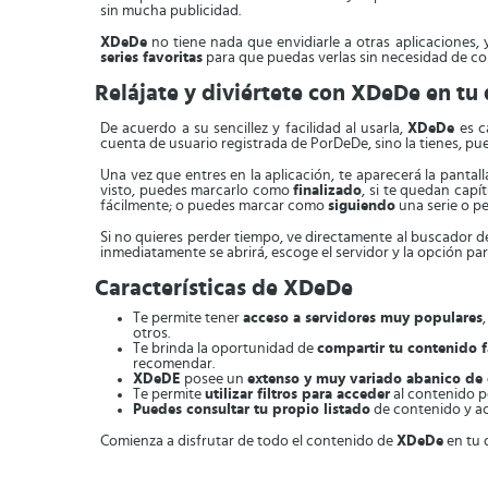
sin mucha publicidad.
XDeDe
no tiene nada que envidiarle a otras aplicaciones, 
series favoritas
para que puedas verlas sin necesidad de c
Relájate y diviértete con XDeDe en tu 
De acuerdo a su sencillez y facilidad al usarla,
XDeDe
es c
cuenta de usuario registrada de PorDeDe, sino la tienes, pu
Una vez que entres en la aplicación, te aparecerá la pantal
visto, puedes marcarlo como
finalizado
, si te quedan cap
fácilmente; o puedes marcar como
siguiendo
una serie o pe
Si no quieres perder tiempo, ve directamente al buscador de
inmediatamente se abrirá, escoge el servidor y la opción para
Características de XDeDe
Te permite tener
acceso a servidores muy populares
otros.
Te brinda la oportunidad de
compartir tu contenido f
recomendar.
XDeDE
posee un
extenso y muy variado abanico de
Te permite
utilizar filtros para acceder
al contenido p
Puedes consultar tu propio listado
de contenido y ac
Comienza a disfrutar de todo el contenido de
XDeDe
en tu 