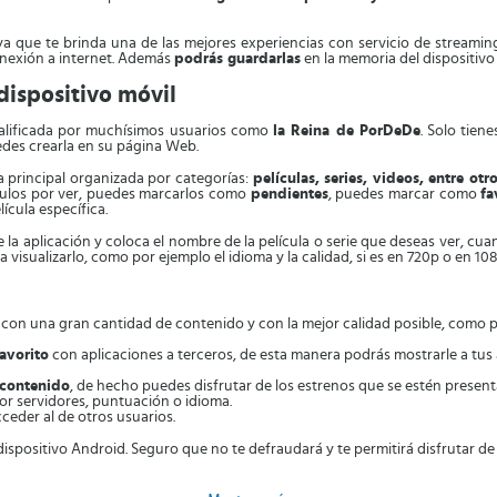
ya que te brinda una de las mejores experiencias con servicio de streamin
onexión a internet. Además
podrás guardarlas
en la memoria del dispositivo
dispositivo móvil
alificada por muchísimos usuarios como
la Reina de PorDeDe
. Solo tien
edes crearla en su página Web.
la principal organizada por categorías:
películas, series, videos, entre otr
ítulos por ver, puedes marcarlos como
pendientes
, puedes marcar como
fa
lícula específica.
 la aplicación y coloca el nombre de la película o serie que deseas ver, cua
 visualizarlo, como por ejemplo el idioma y la calidad, si es en 720p o en 10
, con una gran cantidad de contenido y con la mejor calidad posible, como 
avorito
con aplicaciones a terceros, de esta manera podrás mostrarle a tus
 contenido
, de hecho puedes disfrutar de los estrenos que se estén present
or servidores, puntuación o idioma.
ceder al de otros usuarios.
dispositivo Android. Seguro que no te defraudará y te permitirá disfrutar d