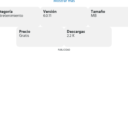
Mostrar más
tegoría
Versión
Tamaño
tretenimiento
6.0.11
MB
Precio
Descargas
Gratis
2.2 K
PUBLICIDAD