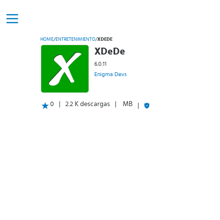
HOME
/
ENTRETENIMIENTO
/
XDEDE
XDeDe
6.0.11
Enigma Devs
0
2.2 K descargas
MB