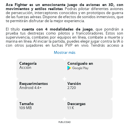
Ace Fighter es un emocionante juego de aviones en 3D, con
movimientos y estilos realistas
. Podrás pilotar diferentes aviones
de persecución, interceptores conocidos y en prototipos de guerra
de las fuerzas aéreas. Dispone de efectos de sonidos inmersivos, que
te permitirán disfrutar de la mejor experiencia.
El título
cuenta con 4 modalidades de juego
, que pondrán a
prueba tus destrezas como pilotos y francotiradores. Estos son
supervivencia, combates por equipos en línea, combate a muerte y
marina en línea. Al iniciar la partida, puedes elegir jugar contra la IA o
con otros jugadores en luchas PVP en vivo. Tendrás acceso a
diferentes tipos de misiles y a 20 modelos de naves, parecidos a
Mostrar más
aviones reales.
Asimismo,
su sistema de control es simple y variado
, puedes
Categoría
Consíguelo en
escoger entre un joystick, un acelerómetro, un mando externo y un
Acción
mecanismo de toques en pantalla. También, cuenta con opciones
para disparar tres tipos de armamentos, ejecutar piruetas y ajustar la
cámara entre 2 puntos de visualización, primera o tercera persona. El
avión se moverá por el escenario automáticamente y solo tienes que
Requerimientos
Versión
deslizar tu dedo en la dirección que desees.
Android 4.4+
2.720
Además, si optas por las partidas multijugador en línea,
podrás retar
a tus amigos u otros jugadores
de otras partes del mundo. En cada
combate, notarás que las acciones se realizan con fluidez, en
Tamaño
Descargas
impresionantes entornos diseñados en 3D. De hecho, los gráficos se
109 MB
1.1 K
ajustan en función de la calidad de imagen del celular.
Características de Ace Fighter
PUBLICIDAD
Impactante
juego arcade de aviones
, basado en combates