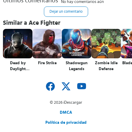
Últimos comentarios
No hay comentarios aún
Dejar un comentario
Similar a Ace Fighter
Dead by
Fire Strike
Shadowgun
Zombie Idle
Blade
Daylight
Legends
Defense
Mobile
© 2026 iDescargar
DMCA
Política de privacidad