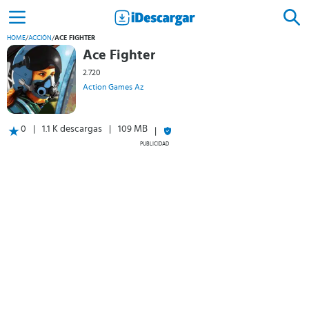
HOME
/
ACCIÓN
/
ACE FIGHTER
Ace Fighter
2.720
Action Games Az
0
1.1 K descargas
109 MB
PUBLICIDAD