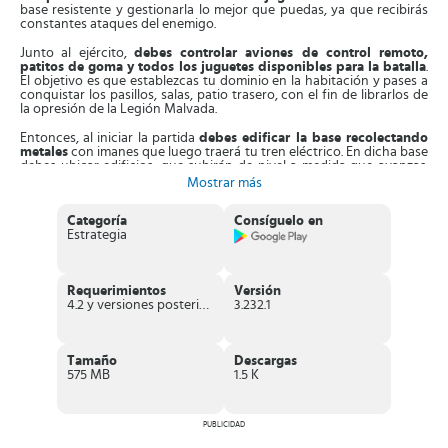
base resistente y gestionarla lo mejor que puedas, ya que recibirás
constantes ataques del enemigo.
Junto al ejército,
debes controlar aviones de control remoto,
patitos de goma y todos los juguetes disponibles para la batalla
.
El objetivo es que establezcas tu dominio en la habitación y pases a
conquistar los pasillos, salas, patio trasero, con el fin de librarlos de
la opresión de la Legión Malvada.
Entonces, al iniciar la partida
debes edificar la base recolectando
metales
con imanes que luego traerá tu tren eléctrico. En dicha base
debes ubicar edificios, que subirán de nivel a medida que avanzas.
Además, tienes que seguir reclutando soldados normales, morteros,
Mostrar más
jeeps y tanques.
Categoría
Consíguelo en
Después,
para iniciar el enfrentamiento debes escoger el lugar de
Estrategia
despliegue de las tropas y ellas harán lo demás
. Solo tienes que
lanzar bombas y asegúrate que sean potentes, solo así acabarás con
el enemigo de una vez. Es más, tendrás la oportunidad de competir
contra otros jugadores para extender tu región, así ganarás fama y
Requerimientos
Versión
prestigio.
4.2 y versiones posteriores
3.232.1
Asimismo, al formar alianzas,
podrás establecer estrategias en
vivo
, elegir objetivos de ataque y planear tu conquista. Luego, esas
tácticas las debes usar en vivo contra otros jugadores y demostrar
Tamaño
Descargas
que eres el mejor.
575 MB
1.5 K
Características de Army Men Strike
Intenso juego de defensa y estrategias de guerra con un
PUBLICIDAD
ejército de soldados verde
.