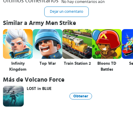
Últimos comentarios
No hay comentarios aún
Dejar un comentario
Similar a Army Men Strike
Infinity
Top War
Train Station 2
Bloons TD
Se
Kingdom
Battles
Más de Volcano Force
LOST in BLUE
Obtener