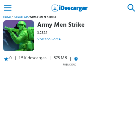
HOME
/
ESTRATEGIA
/
ARMY MEN STRIKE
Army Men Strike
3.232.1
Volcano Force
0
1.5 K descargas
575 MB
PUBLICIDAD