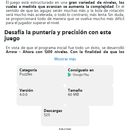
El juego está estructurado en una
gran variedad de niveles, los
cuales a medida que avanzan se aumenta la complejidad
. En el
sentido de que las agujas serán muchas más y la bola de rotación
será mucho más acelerada, o todo lo contrario, más lenta. Sin duda,
se proporcionará todo de manera que se vuelva mucho más difícil
para el jugador superar el nivel.
Desafía la puntería y precisión con este
juego
En vista de que el programa inicial fue todo un éxito, se desarrolló
Arrow - Ahora con 1200 niveles.
Con la finalidad de que los
jugadores tuvieran niveles infinitos
y puedan disfrutar de su juego
Mostrar más
favorito sin límites. Adicional a ello, en esta versión del juego original
se han incluido elementos como música, que le aporta mayor
emoción. El jugador cuenta con distintas funciones que puede
Categoría
Consíguelo en
adaptar para jugar lo más cómodo desde su dispositivo móvil.
Puzzles
El
mecanismo de juego de Arrow - Ahora con 1200 niveles, es
muy simple
, solo deberá tocar la pantalla y realizar el disparo a los
puntos o bolas radiantes. Una vez que logre cada pin de puntos
Versión
Tamaño
obtendrá la victoria de cada nivel, cabe destacar que si permite que
4.0.0
60 MB
se toquen entre sí las bolas perderán. Debe tener en cuenta que la
bola giratoria del centro de la pantalla estará rodeada de las bolas
radiantes, estas se asemejan a agujas.
Descargas
Se le recomienda agilizar sus habilidades pues a medida que avance
525
en el juego las agujas se multiplicarán. Además, en
cada nivel se le
aparecerán obstáculos y patrones únicos
que pondrán a prueba el
pensamiento estratégico y de precisión.
PUBLICIDAD