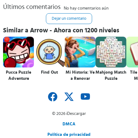
Últimos comentarios
No hay comentarios aún
Dejar un comentario
Similar a Arrow - Ahora con 1200 niveles
Pucca Puzzle
Find Out
Mi Historia: Ve
Mahjong Match
Tile
Adventure
a Renovar
Puzzle
M
© 2026 iDescargar
DMCA
Política de privacidad