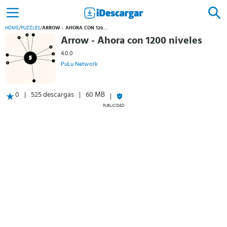
HOME
/
PUZZLES
/
ARROW - AHORA CON 1200 NIVELES
Arrow - Ahora con 1200 niveles
4.0.0
PuLu Network
0
525 descargas
60 MB
PUBLICIDAD