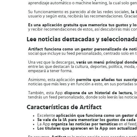
aprendizaje automático o machine learning, la cual solo ge
Su funcionamiento es parecido al de las redes sociales,
la 
usuario y según esta, recibirás las recomendaciones. Gracias 
Es una aplicación gratuita que memoriza tus gustos y lo
y recibir recomendaciones de estos, así descubrirás más co
Lee noticias destacadas y seleccionada
Artifact funciona como un gestor personalizado de notic
social que incluye su feed personalizado, centrado solo en t
Una vez que la descargas,
verás un menú principal donde 
entre las que destacan la cultura, deportes, política, moda,
empezará a tener forma.
Asimismo, esta aplicación
permite que añades tus suscripc
noticias que más lees y en función a esto, en sus portadas 
También, esta App
dispone de un historial de lectura,
li
tendrás un feed personalizado, donde solo leerás las notici
Características de Artifact
Excelente
aplicación que funciona como un gestor d
Se vale de la IA para memorizar los gustos de cada
La App
organiza las noticias por temáticas
en el feed
Los titulares que aparecen en la App son actualiza