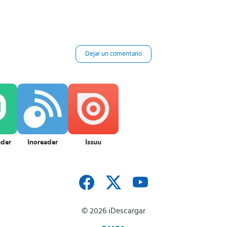
Dejar un comentario
ader
Inoreader
Issuu
© 2026 iDescargar