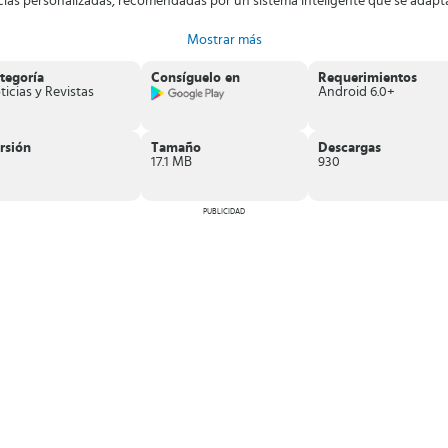
cias personalizadas, recomendadas por un sistema inteligente que se adapta 
Mostrar más
tegoría
Consíguelo en
Requerimientos
ticias y Revistas
Android 6.0+
rsión
Tamaño
Descargas
17.1 MB
930
PUBLICIDAD