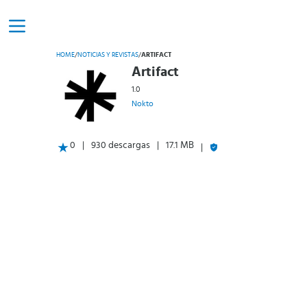
HOME
/
NOTICIAS Y REVISTAS
/
ARTIFACT
Artifact
1.0
Nokto
0
930 descargas
17.1 MB