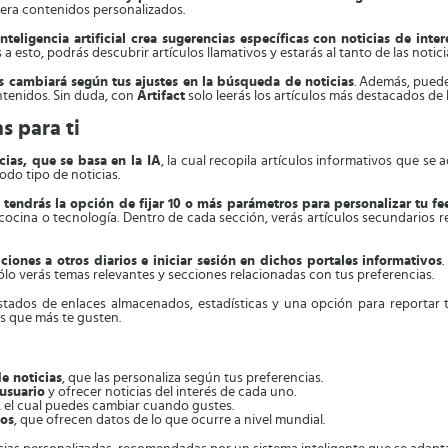
nera contenidos personalizados.
inteligencia artificial crea sugerencias específicas con noticias de inte
a esto, podrás descubrir artículos llamativos y estarás al tanto de las notic
s cambiará según tus ajustes en la búsqueda de noticias
. Además, puede
ntenidos. Sin duda, con
Artifact
solo leerás los artículos más destacados de 
s para ti
ias, que se basa en la IA
, la cual recopila artículos informativos que se
odo tipo de noticias.
tendrás la opción de fijar 10 o más parámetros para personalizar tu fe
 cocina o tecnología. Dentro de cada sección, verás artículos secundarios r
iones a otros diarios e iniciar sesión en dichos portales informativos
sólo verás temas relevantes y secciones relacionadas con tus preferencias.
stados de enlaces almacenados, estadísticas y una opción para reportar 
as que más te gusten.
e noticias
, que las personaliza según tus preferencias.
 usuario
y ofrecer noticias del interés de cada uno.
, el cual puedes cambiar cuando gustes.
dos
, que ofrecen datos de lo que ocurre a nivel mundial.