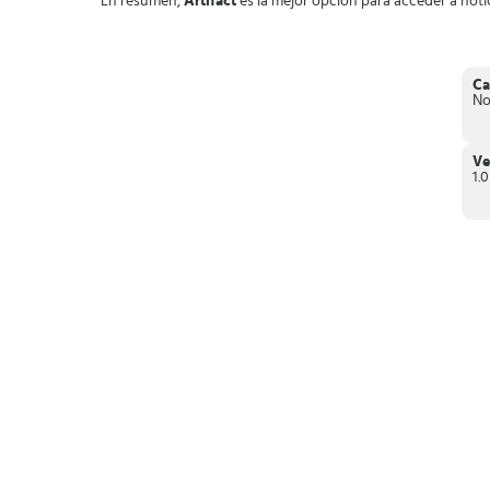
En resumen,
Artifact
es la mejor opción para acceder a noti
Ca
No
Ve
1.0