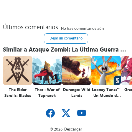
Últimos comentarios
No hay comentarios aún
Dejar un comentario
Similar a Ataque Zombi: La Última Guerra de
Batalla Inactiva
The Elder
Thor : War of
Durango: Wild
Looney Tunes™
Gra
Scrolls: Blades
Tapnarok
Lands
Un Mundo de
Locos
© 2026 iDescargar