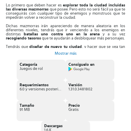
Lo primero que deben hacer es
explorar toda la ciudad incluidas
las diversas mazmorras
que posee. Pero esto no será fácil ya que te
conseguirás con cualquier tipo de enemigos y monstruos que te
impedirán volver a reconstruir la ciudad.
Dichas mazmorras irán apareciendo de manera aleatoria en los
diferentes niveles, tendrás que ir venciendo a los enemigos en
distintas
batallas uno contra uno en la arena
y a su vez
recogiendo tesoros
que te ayudarán a desbloquear más personajes.
Tendrás que
diseñar de nuevo tu ciudad
, y hacer que se vea tan
bella como antes, tienes la posibilidad de construir todo tipo de
Mostrar más
edificios y muchas otras estructuras, tanta como desees.
También puedes
crear varios personajes con diferentes
Categoría
Consíguelo en
habilidades y poderes
; además tienes la oportunidad de dotarlo
Juegos de rol
con armas potentes, armaduras impenetrables (escudos de acero,
espadas largas y afiladas de acero, yelmos élficos y armaduras
completas de acero) que te ayudarán a sobrevivir a los ataques de
tus rivales.
Requerimientos
Versión
6.0 y versiones posteriores
1.31.0.3481802
Adicionalmente, puedes
entrenarte con un sistema muy avanzado
de combate
, donde puedes aprender tácticas y estrategias tanto de
ataque como de defensa.
Tamaño
Precio
Reconstruir tu ciudad no es tarea fácil, pero con los esfuerzos de
91 MB
Gratis
todo el grupo de élite del imperio, podrán reconstruirla y hacer que
se vuelva a ver bella otra vez.
Características sobresalientes de The Elder
Descargas
1.6 K