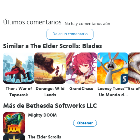
Últimos comentarios
No hay comentarios aún
Dejar un comentario
Similar a The Elder Scrolls: Blades
Thor : War of
Durango: Wild
GrandChase
Looney Tunes™
Era of
Tapnarok
Lands
Un Mundo de
Locos
Más de Bethesda Softworks LLC
Mighty DOOM
Obtener
The Elder Scrolls