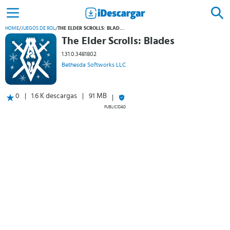
HOME
/
JUEGOS DE ROL
/
THE ELDER SCROLLS: BLADES
The Elder Scrolls: Blades
1.31.0.3481802
Bethesda Softworks LLC
0
1.6 K descargas
91 MB
PUBLICIDAD