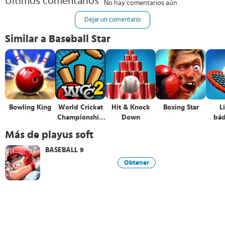
Últimos comentarios
No hay comentarios aún
Dejar un comentario
Similar a Baseball Star
Bowling King
World Cricket
Hit & Knock
Boxing Star
L
Championship
Down
bá
2
Más de playus soft
BASEBALL 9
Obtener