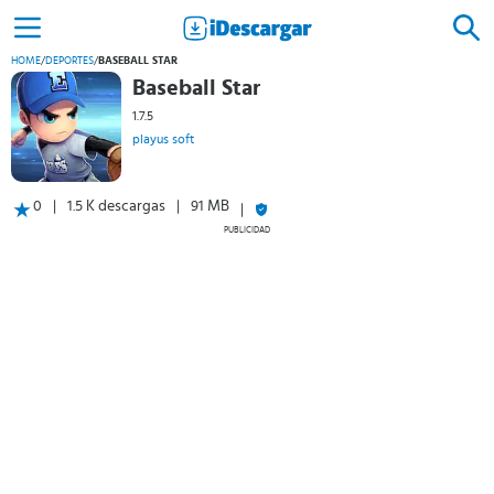
HOME
/
DEPORTES
/
BASEBALL STAR
Baseball Star
1.7.5
playus soft
0
1.5 K descargas
91 MB
PUBLICIDAD