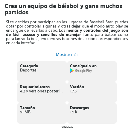
Crea un equipo de béisbol y gana muchos
partidos
Si te decides por participar en las jugadas de Baseball Star, puedes
optar por controlar algunas y otras dejar que el modo auto play se
encargue de llevarlas a cabo. Los
menús y controles del juego son
de fácil acceso y sencillos de manejar
. Tanto para batear como
para lanzar la bola, encuentras botones de acción correspondientes
en cada interfaz.
De manera que, cuando es momento de batear, lo que debes hacer
Mostrar más
es pulsar la pantalla exactamente en el momento que la bola está
llegando al área de bateo. Mientras que para lanzar, solo tienes que
elegir el tipo de lanzamiento que quieres hacer, controlar la posición
Categoría
Consíguelo en
y presionar el botón de lanzamiento.
Deportes
Hay
tres modalidades de juego: El modo liga, modo desafío y
Event Match
. En el modo liga debes componer la temporada con la
cantidad de encuentros que quieras y el número de innings que
Requerimientos
Versión
quieres jugar, pueden ser 3,6 o 9.
4.2 y versiones posteriores
1.7.5
Por otro lado, en el
modo desafío hay 5 ligas en total
(Minor,
Major, Master Champion y Legend). Aquí tienes que ganar el
campeonato enfrentándote a los equipos más fuertes de la liga
Tamaño
Descargas
profesional.
91 MB
1.5 K
Finalmente, la
modalidad Even Match se lleva a cabo una vez al
día con recompensas
que van de acuerdo a la victoria o la derrota.
Es de progresión automática, pero puedes intervenir en el juego en
PUBLICIDAD
momentos importantes.