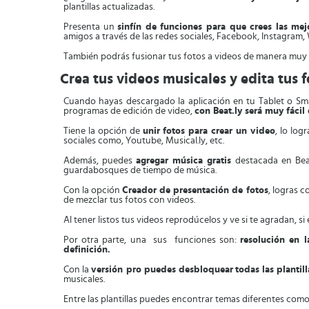
plantillas actualizadas.
Presenta un
sinfín de funciones para que crees las mej
amigos a través de las redes sociales, Facebook, Instagram, 
También podrás fusionar tus fotos a videos de manera muy f
Crea tus videos musicales y edita tus f
Cuando hayas descargado la aplicación en tu Tablet o Sma
programas de edición de video,
con Beat.ly será muy fácil
Tiene la opción de
unir fotos para crear un video
, lo log
sociales como, Youtube, Musical.ly, etc.
Además, puedes
agregar música gratis
destacada en Beat.
guardabosques de tiempo de música.
Con la opción
Creador de presentación de fotos
, logras 
de mezclar tus fotos con videos.
Al tener listos tus videos reprodúcelos y ve si te agradan, si
Por otra parte, una sus funciones son:
resolución en 
definición.
Con la
versión pro puedes desbloquear
todas las plantil
musicales.
Entre las plantillas puedes encontrar temas diferentes como: 