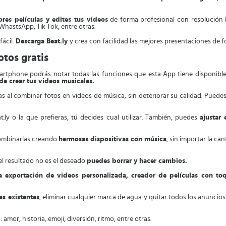
ores películas y edites tus videos
de forma profesional con resolución 
WhastsApp, Tik Tok, entre otras.
ácil.
Descarga Beat.ly
y crea con facilidad las mejores presentaciones de 
otos gratis
rtphone podrás notar todas las funciones que esta App tiene disponible
 de crear tus videos musicales.
ras al combinar fotos en videos de música, sin deteriorar su calidad. Puede
ly o la que prefieras, tú decides cual utilizar. También, puedes
ajustar
combinarlas creando
hermosas dispositivas con música
, sin importar la ca
 el resultado no es el deseado
puedes borrar y hacer cambios.
la exportación de videos personalizada, creador de películas con to
las existentes
, eliminar cualquier marca de agua y quitar todos los anuncios 
amor, historia, emoji, diversión, ritmo, entre otras.