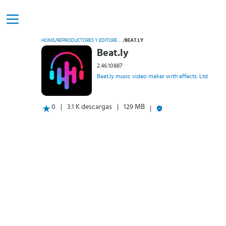
HOME
/
REPRODUCTORES Y EDITORES DE VÍDEO
/
BEAT.LY
Beat.ly
2.46.10887
Beat.ly music video maker with effects. Ltd
0
3.1 K descargas
129 MB