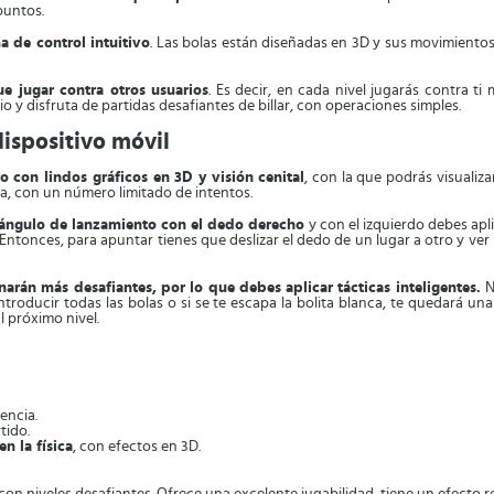
puntos.
a de control intuitivo
. Las bolas están diseñadas en 3D y sus movimientos p
ue jugar contra otros usuarios
. Es decir, en cada nivel jugarás contra t
io y disfruta de partidas desafiantes de billar, con operaciones simples.
dispositivo móvil
do con lindos gráficos en 3D y visión cenital
, con la que podrás visualiz
esa, con un número limitado de intentos.
l ángulo de lanzamiento con el dedo derecho
y con el izquierdo debes apli
Entonces, para apuntar tienes que deslizar el dedo de un lugar a otro y ver la
narán más desafiantes, por lo que debes aplicar tácticas inteligentes.
N
 introducir todas las bolas o si se te escapa la bolita blanca, te quedará un
l próximo nivel.
encia.
tido.
n la física
, con efectos en 3D.