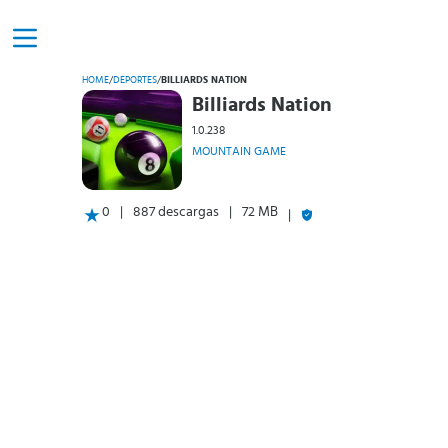
HOME
/
DEPORTES
/
BILLIARDS NATION
Billiards Nation
1.0.238
MOUNTAIN GAME
0
887 descargas
72 MB