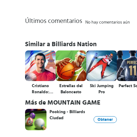
Últimos comentarios
No hay comentarios aún
Similar a Billiards Nation
Cristiano
Estrellas del
Ski Jumping
Perfect S
Ronaldo:
Baloncesto
Pro
Kick'n'Run
Más de MOUNTAIN GAME
Pooking - Billiards
Ciudad
Obtener