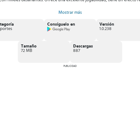
 con niveles desafiantes. Ofrece una excelente jugabilidad, tiene un efecto re
Mostrar más
tegoría
Consíguelo en
Versión
portes
1.0.238
Tamaño
Descargas
72 MB
887
PUBLICIDAD