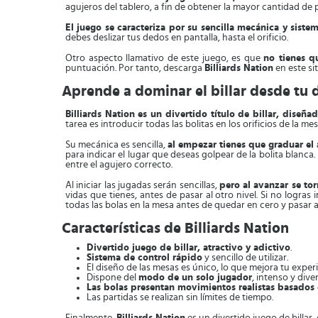
agujeros del tablero, a fin de obtener la mayor cantidad de 
El juego se caracteriza por su sencilla mecánica y sistem
debes deslizar tus dedos en pantalla, hasta el orificio.
Otro aspecto llamativo de este juego, es que
no tienes q
puntuación. Por tanto, descarga
Billiards Nation
en este sit
Aprende a dominar el billar desde tu 
Billiards Nation es un divertido título de billar, diseña
tarea es introducir todas las bolitas en los orificios de la m
Su mecánica es sencilla,
al empezar tienes que graduar e
para indicar el lugar que deseas golpear de la bolita blanca. 
entre el agujero correcto.
Al iniciar las jugadas serán sencillas,
pero al avanzar se tor
vidas que tienes, antes de pasar al otro nivel. Si no logras
todas las bolas en la mesa antes de quedar en cero y pasar a
Características de Billiards Nation
Divertido juego de billar, atractivo y adictivo
.
Sistema de control rápido
y sencillo de utilizar.
El diseño de las mesas es único, lo que mejora tu experi
Dispone del
modo de un solo jugador
, intenso y diver
Las bolas presentan movimientos realistas basados e
Las partidas se realizan sin límites de tiempo.