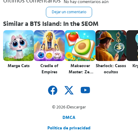
Últimos comentarios
No hay comentarios aún
Dejar un comentario
Similar a BTS Island: In the SEOM
Merge Cats
Cradle of
Makeover
Sherlock: Casos
Kr
Empires
Master: Zen
ocultos
Match
© 2026 iDescargar
DMCA
Política de privacidad