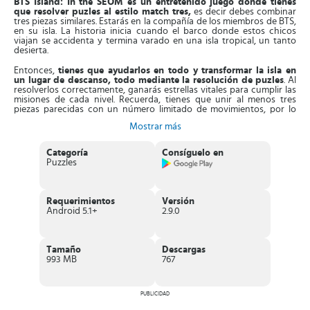
BTS Island: In the SEOM es un entretenido juego donde tienes
que resolver puzles al estilo match tres,
es decir debes combinar
tres piezas similares. Estarás en la compañía de los miembros de BTS,
en su isla. La historia inicia cuando el barco donde estos chicos
viajan se accidenta y termina varado en una isla tropical, un tanto
desierta.
Entonces,
tienes que ayudarlos en todo y transformar la isla en
un lugar de descanso, todo mediante la resolución de puzles
. Al
resolverlos correctamente, ganarás estrellas vitales para cumplir las
misiones de cada nivel. Recuerda, tienes que unir al menos tres
piezas parecidas con un número limitado de movimientos, por lo
que debes analizarlos bien antes. En todo caso, puedes acceder a los
Mostrar más
potenciadores y hacer explosiones más grandes.
Asimismo, en este juego no solo tienes que resolver los
Categoría
Consíguelo en
rompecabezas,
también puedes conocer un poco más la historia
Puzzles
de este grupo
, algo que mejorará tu experiencia. Tendrás acceso
igualmente a los logotipos de los BTS, diseño de cada integrante y a
su banda sonora. Es más,
conseguirás opciones para decorar la
isla
como gustes con diferentes temas, que puedes ganar
Requerimientos
Versión
resolviendo un match 3. Si te atascas, los BTS vendrán en tu ayuda
Android 5.1+
2.9.0
con las bombas o boots.
Características de BTS Island: In the SEOM
Tamaño
Descargas
Entretenido juego tipo puzzle al estilo Match tres, donde
993 MB
767
los protagonistas son los miembros BTS
.
Presenta una
sencilla interfaz
, que te da acceso a fotos de los
BTS, su historia y mucho más.
PUBLICIDAD
La acción del juego se desarrolla en una isla
, debes completar
los puzles, ganar estrellas y cumplir todas las misiones.