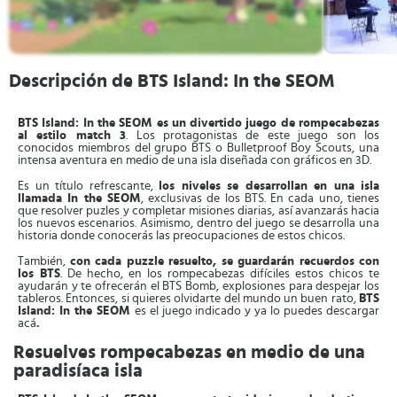
Descripción de BTS Island: In the SEOM
BTS Island: In the SEOM es un divertido juego de rompecabezas
al estilo match 3
. Los protagonistas de este juego son los
conocidos miembros del grupo BTS o Bulletproof Boy Scouts, una
intensa aventura en medio de una isla diseñada con gráficos en 3D.
Es un título refrescante,
los niveles se desarrollan en una isla
llamada In the SEOM
, exclusivas de los BTS. En cada uno, tienes
que resolver puzles y completar misiones diarias, así avanzarás hacia
los nuevos escenarios. Asimismo, dentro del juego se desarrolla una
historia donde conocerás las preocupaciones de estos chicos.
También,
con cada puzzle resuelto, se guardarán recuerdos con
los BTS
. De hecho, en los rompecabezas difíciles estos chicos te
ayudarán y te ofrecerán el BTS Bomb, explosiones para despejar los
tableros. Entonces, si quieres olvidarte del mundo un buen rato,
BTS
Island: In the SEOM
es el juego indicado y ya lo puedes descargar
acá
.
Resuelves rompecabezas en medio de una
paradisíaca isla