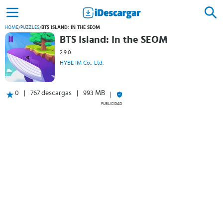
HOME
/
PUZZLES
/
BTS ISLAND: IN THE SEOM
BTS Island: In the SEOM
2.9.0
HYBE IM Co., Ltd.
0
767 descargas
993 MB
PUBLICIDAD