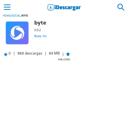
HOME
/
SOCIAL
/
BYTE
byte
3.0.2
Byte, Inc
0
988 descargas
89 MB
PUBLICIDAD