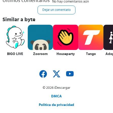
Últimos comentarios
No hay comentarios aún
Dejar un comentario
Similar a byte
BIGO LIVE
Zooroom
Houseparty
Tango
Ado
© 2026 iDescargar
DMCA
Política de privacidad