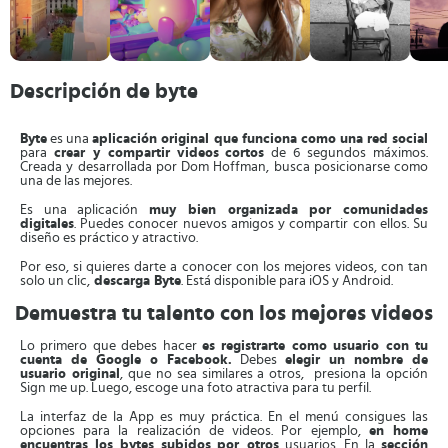
Descripción de byte
Byte
es una
aplicación original que funciona como una red social
para
crear y compartir
videos
cortos
de 6 segundos máximos.
Creada y desarrollada por Dom Hoffman, busca posicionarse como
una de las mejores.
Es una aplicación
muy bien organizada por comunidades
digitales
. Puedes conocer nuevos amigos y compartir con ellos. Su
diseño es práctico y atractivo.
Por eso, si quieres darte a conocer con los mejores videos, con tan
solo un clic,
descarga Byte
. Está disponible para iOS y Android.
Demuestra tu talento con los mejores videos
Lo primero que debes hacer
es registrarte como usuario con tu
cuenta de Google o Facebook.
Debes
elegir un nombre de
usuario original
, que no sea similares a otros, presiona la opción
Sign me up. Luego, escoge una foto atractiva para tu perfil.
La interfaz de la App es muy práctica. En el menú consigues las
opciones para la realización de videos. Por ejemplo,
en home
encuentras los bytes subidos
por otros
usuarios. En la
sección