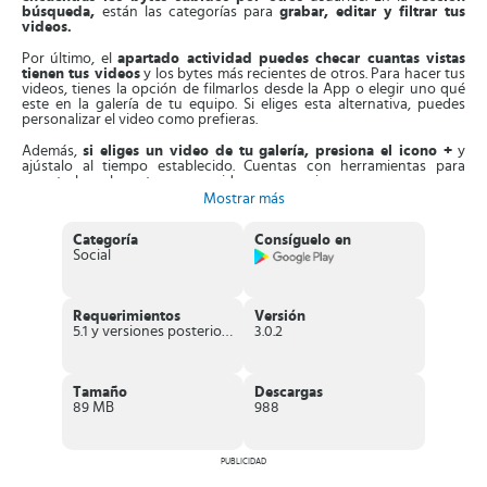
búsqueda,
están las categorías para
grabar, editar y filtrar tus
videos.
Por último, el
apartado actividad puedes checar cuantas vistas
tienen tus videos
y los bytes más recientes de otros. Para hacer tus
videos, tienes la opción de filmarlos desde la App o elegir uno qué
este en la galería de tu equipo. Si eliges esta alternativa, puedes
personalizar el video como prefieras.
Además,
si eliges un video de tu galería, presiona el icono +
y
ajústalo al tiempo establecido. Cuentas con herramientas para
recortarlo en la parte que consideres necesario.
Mostrar más
Al realizar el video,
presiona el circulo que está en la parte de
debajo de la pantalla
. Tienes
6 segundos de tiempo
, pero puedes
Categoría
Consíguelo en
cortar el video donde prefieras para hacer ajustes y reanudarlo. De
Social
esta forma, no consumes mucha batería ni datos móviles de tu
dispositivo.
Asimismo,
puedes interactuar con el contenido de otros usuarios
Requerimientos
Versión
dejando comentarios, dar like o hacer un rebyte
. Es decir,
5.1 y versiones posteriores
3.0.2
compartir el video con amigos, seguidores o en las redes sociales.
Aparte de esto,
Byte
te permite
buscar a otros usuarios por
nombre
, solo debes presionar el símbolo en forma de lupa y te
Tamaño
Descargas
mostrará el perfil. Con esta opción consigues contenido exclusivo
89 MB
988
de la App y recomendaciones para ti.
Incluso,
puedes seguir a otros usuarios con tan solo presionar su
foto de perfil
y pulsar la opción Follow o seguir. Cada vez que
PUBLICIDAD
publiquen algo nuevo, la App te lo notifica y podrás verlo al