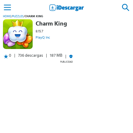
HOME
/
PUZZLES
/
CHARM KING
Charm King
8.15.7
PlayQ Inc
0
736 descargas
187 MB
PUBLICIDAD