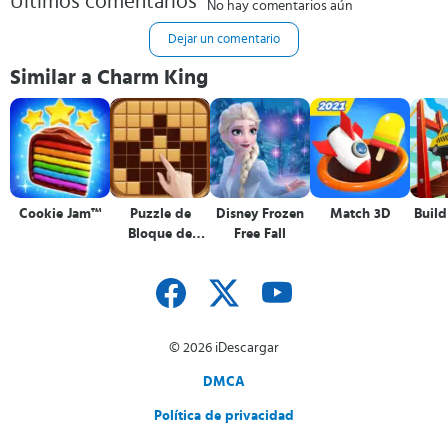
Últimos comentarios
No hay comentarios aún
Dejar un comentario
Similar a Charm King
Cookie Jam™
Puzzle de
Disney Frozen
Match 3D
Build
Bloque de
Free Fall
Madera
© 2026 iDescargar
DMCA
Política de privacidad