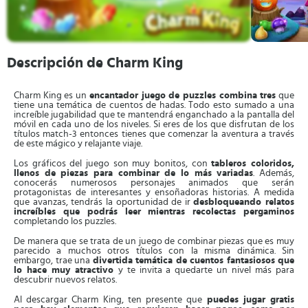
Descripción de Charm King
Charm King es un
encantador juego de puzzles combina tres
que
tiene una temática de cuentos de hadas. Todo esto sumado a una
increíble jugabilidad que te mantendrá enganchado a la pantalla del
móvil en cada uno de los niveles. Si eres de los que disfrutan de los
títulos match-3 entonces tienes que comenzar la aventura a través
de este mágico y relajante viaje.
Los gráficos del juego son muy bonitos, con
tableros coloridos,
llenos de piezas para combinar de lo más variadas
. Además,
conocerás numerosos personajes animados que serán
protagonistas de interesantes y ensoñadoras historias. A medida
que avanzas, tendrás la oportunidad de ir
desbloqueando relatos
increíbles que podrás leer mientras recolectas pergaminos
completando los puzzles.
De manera que se trata de un juego de combinar piezas que es muy
parecido a muchos otros títulos con la misma dinámica. Sin
embargo, trae una
divertida temática de cuentos fantasiosos que
lo hace muy atractivo
y te invita a quedarte un nivel más para
descubrir nuevos relatos.
Al descargar Charm King, ten presente que
puedes jugar gratis