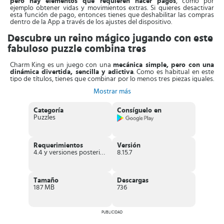
pero hay elementos que requieren hacer pagos
, como por
ejemplo obtener vidas y movimientos extras. Si quieres desactivar
esta función de pago, entonces tienes que deshabilitar las compras
dentro de la App a través de los ajustes del dispositivo.
Descubre un reino mágico jugando con este
fabuloso puzzle combina tres
Charm King es un juego con una
mecánica simple, pero con una
dinámica divertida, sencilla y adictiva
. Como es habitual en este
tipo de títulos, tienes que combinar por lo menos tres piezas iguales.
Si logras reunir más piezas semejantes, entonces obtienes una ficha
Mostrar más
especial que se convierte en un potenciador.
Los
potenciadores son elementales para lograr los objetivos
Categoría
Consíguelo en
exigidos en cada nivel
, ya que cada uno tiene la capacidad de
Puzzles
eliminar numerosas piezas cuando lo activas. Como los movimientos
son limitados, usar potenciadores permite hacer grandes avances
en una sola jugada.
Requerimientos
Versión
En definitiva, en
Charm King encontrarás una agradable
4.4 y versiones posteriores
8.15.7
experiencia de juego
que puede ser muy divertida tanto para niños
como adultos. Los cuentos constituyen un incentivo divertido para
quienes juegan y los gráficos son un verdadero deleite. Así que vale
la pena instalarlo en el móvil para que pases el rato de la forma más
Tamaño
Descargas
relajada y divertida.
187 MB
736
Características de Charm King
PUBLICIDAD
Juego
gratuito
de puzzles combina tres.
Para dispositivos con sistema
IOS y Android
.