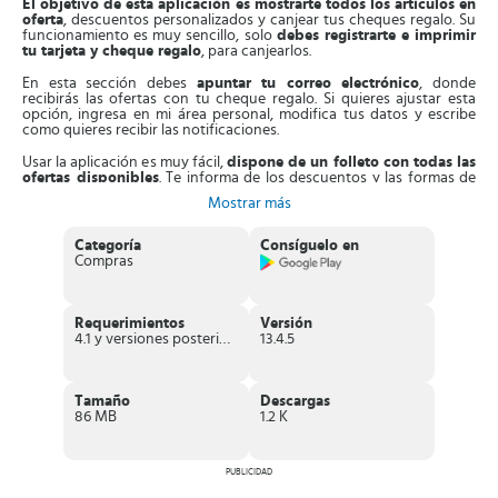
El objetivo de esta aplicación es mostrarte todos los artículos en
oferta
, descuentos personalizados y canjear tus cheques regalo. Su
funcionamiento es muy sencillo, solo
debes registrarte e imprimir
tu tarjeta y cheque regalo
, para canjearlos.
En esta sección debes
apuntar tu correo electrónico
, donde
recibirás las ofertas con tu cheque regalo. Si quieres ajustar esta
opción, ingresa en mi área personal, modifica tus datos y escribe
como quieres recibir las notificaciones.
Usar la aplicación es muy fácil,
dispone de un folleto con todas las
ofertas disponibles
. Te informa de los descuentos y las formas de
ahorro que tienes.
Consum
cuenta con un
menú organizado
, con
Mostrar más
histórico de cheques y mi área personal.
La primera te muestra los
cheques canjeados y cuantos puedes canjear.
Categoría
Consíguelo en
Además, en
mi área personal
puedes checar tu número de tarjeta,
Compras
recopilar descuentos u ofertas
, consultar cuantos tienes y
canjearlos cuando quieras.
También,
puedes crear listas de compras
por si olvidas algo.
Requerimientos
Versión
Entonces, canjeas tú cheque regalo al presentarlo en una de las
4.1 y versiones posteriores
13.4.5
cajas del supermercado o con tan solo mostrarlo en tu móvil.
Aparte de esto, cuentas con la
opción Mis Cheque Crece
, diseñada
para obtener descuentos extras y los vales de compra
Mis
Tamaño
Descargas
Cupones Ahorro
. Estos los puedes aplicar en tus productos
86 MB
1.2 K
preferidos. Solo tienes que
hacer clic en ofertas personalizadas
y
canjearlos en la caja con tu equipo.
PUBLICIDAD
Además, la App
dispone de la sección Vivir&Viajar
, donde
consigues la revista Entrenosotros de forma gratuita
. Esta