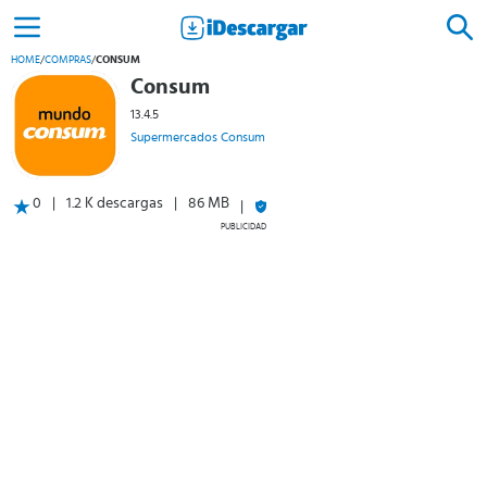
HOME
/
COMPRAS
/
CONSUM
Consum
13.4.5
Supermercados Consum
0
1.2 K descargas
86 MB
PUBLICIDAD