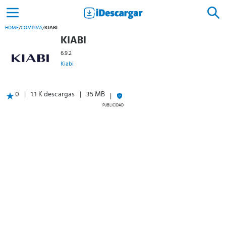
HOME
/
COMPRAS
/
KIABI
KIABI
6.9.2
Kiabi
0
1.1 K descargas
35 MB
PUBLICIDAD