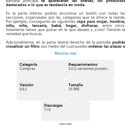
pantalla principal
te aparecerán las ofertas, los productos
destacados o lo que es tendencia en moda
.
En la parte inferior podrás encontrar un botón con todas las
secciones, organizadas por las categorías que te ofrece la tienda.
Por ejemplo, conseguirás las siguientes:
ropa para mujer, hombre,
niño, niña, lencería, bebé, hogar, disfraces
, entre otros.
Solamente tienes que pulsar en la que desees y ¡Listo! Tendrás la
variedad que buscas.
Adicionalmente, en la parte lateral derecha de la pantalla
podrás
visualizar un filtro
, por medio del cual puedes
ordenar las piezas o
productos que te interesen por popularidad o por precio
.
Mostrar más
También puedes descartar las que no necesites (ejemplo: disfraces o
ropa premamá).
Categoría
Requerimientos
Después de escoger las piezas, artículos, calzados o accesorios que
Compras
5.0 y versiones posteriores
vas a comprar,
puedes colocarlas en tu cesta
. Tendrás la
posibilidad de
realizar tus pagos desde la misma App
, de acuerdo
a los métodos que disponga la tienda.
Versión
Tamaño
En la misma aplicación puedes
realizar el seguimiento a tu pedido
.
6.9.2
35 MB
De igual manera, se te estará informando constantemente en que
estatus está y cuánto tiempo falta para que lo recibas.
Puedes
reservar tus artículos en la aplicación
e ir a retirarlos en
Descargas
una tienda física, pagando solamente lo que te lleves en el momento.
1.1 K
Además, puedes
escanear los códigos de barras
y tener
información detallada sobre la prenda o el producto de forma
inmediata.
PUBLICIDAD
Características de KIABI