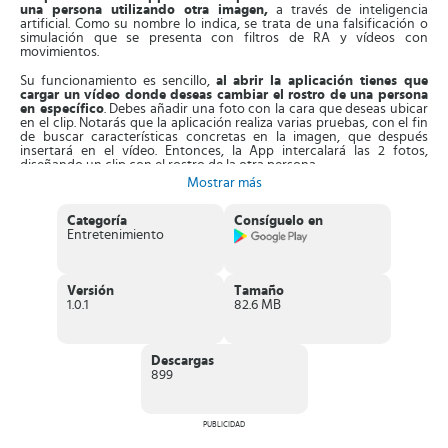
una persona utilizando otra imagen,
a través de inteligencia
artificial. Como su nombre lo indica, se trata de una falsificación o
simulación que se presenta con filtros de RA y vídeos con
movimientos.
Su funcionamiento es sencillo,
al abrir la aplicación tienes que
cargar un vídeo donde deseas cambiar el rostro de una persona
en específico
. Debes añadir una foto con la cara que deseas ubicar
en el clip. Notarás que la aplicación realiza varias pruebas, con el fin
de buscar características concretas en la imagen, que después
insertará en el vídeo. Entonces, la App intercalará las 2 fotos,
diseñando un clip con el rostro de la otra persona.
Mostrar más
Esta aplicación es la opción ideal para generar contenidos atractivos
y divertidos. Con estas funciones
puedes diseñar tarjetas de
Categoría
Consíguelo en
cumpleaños con el rostro de un personaje famoso
, deseándole
Entretenimiento
felices fiestas a la persona que selecciones. Además, tendrás acceso
a funciones para fabricar bromas para ver si calificas como actor o
modelo profesional.
Versión
Tamaño
Características de DeepFake
1.0.1
82.6 MB
Excelente
aplicación de edición
, que permite cambiar rostros
en fotos o videos y reemplazarlos con caras de personajes
famosos.
Descargas
Rápida interfaz
, capaz de analizar las características de 2 fotos
899
diferentes, a fin de crear una imagen o video muy real, capaz de
engañar a quienes lo vean.
Integra
funciones de edición
, para añadir o eliminar elementos
de las creaciones.
PUBLICIDAD
La aplicación se actualiza con frecuencia
, integrando nuevas