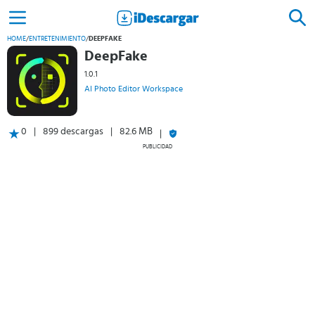
HOME
/
ENTRETENIMIENTO
/
DEEPFAKE
DeepFake
1.0.1
AI Photo Editor Workspace
0
899 descargas
82.6 MB
PUBLICIDAD