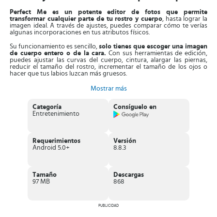
Perfect Me es un potente editor de fotos que permite
transformar cualquier parte de tu rostro y cuerpo
, hasta lograr la
imagen ideal. A través de ajustes, puedes comparar cómo te verías
algunas incorporaciones en tus atributos físicos.
Su funcionamiento es sencillo,
solo tienes que escoger una imagen
de cuerpo entero o de la cara.
Con sus herramientas de edición,
puedes ajustar las curvas del cuerpo, cintura, alargar las piernas,
reducir el tamaño del rostro, incrementar el tamaño de los ojos o
hacer que tus labios luzcan más gruesos.
Asimismo, en la edición
podrás eliminar objetos,
cambiar el fondo
Mostrar más
y el color de cabello. Así mismo, también se pueden modificar las
fotos que hayan quedado borrosas, dándole una estética ideal al
Categoría
Consíguelo en
resultado final. Es más, puedes agregar pegatinas en tus fotos,
Entretenimiento
ajustándose a su tamaño y estilo.
Otras de sus ventajas, es que este editor
no deja marcas de agua
de otras aplicaciones similares. Esto hace de esta aplicación algo
Requerimientos
Versión
realmente singular, ya que el objetivo es que nadie se entere del uso
Android 5.0+
8.8.3
de estas herramientas.
Aparte de esto, en cuanto a las imperfecciones evidentes del
cuerpo, la App
puede disimularlas muy bien
o dar la impresión de
Tamaño
Descargas
que la figura se parezca a una caricatura. Todo quedará a juicio del
97 MB
868
usuario.
Características de
Perfect Me
PUBLICIDAD
Excelente aplicación de belleza, equipada con una interfaz