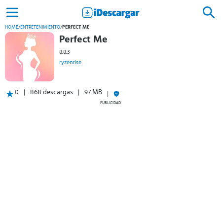
HOME
/
ENTRETENIMIENTO
/
PERFECT ME
Perfect Me
8.8.3
ryzenrise
0
868 descargas
97 MB
PUBLICIDAD