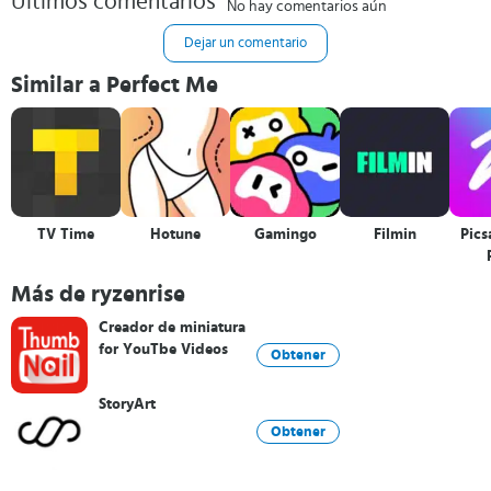
Últimos comentarios
No hay comentarios aún
Dejar un comentario
Similar a Perfect Me
TV Time
Hotune
Gamingo
Filmin
Pics
Más de ryzenrise
Creador de miniatura
for YouTbe Videos
Obtener
StoryArt
Obtener