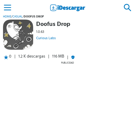
HOME
/
CASUAL
/
DOOFUS DROP
Doofus Drop
1.0.63
Curious Labs
0
1.2 K descargas
116 MB
PUBLICIDAD