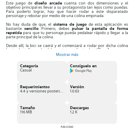
Este juego de
diseño arcade
cuenta con dos dimensiones y el
objetivo principal es llevar a su protagonista tan lejos como puedas.
Para poderlo lograr, hay que hacer rodar a este disparatado
personaje y rebotar por medio de una colina empinada.
No hay duda de que, el
sistema de juego
de esta aplicación es
bastante
sencillo
. Primero, debes
pulsar la pantalla de forma
repetida
para que tu personaje pueda pedalear rápido y llegar a la
parte principal de la colina.
Desde allí, la bici se caerá y el comenzará a rodar por dicha colina
hacia abajo. Segundo, debes estar pendiente de
utilizar los power-
ups
en el momento indicado.
Mostrar más
Al recoger estrellas en cada descenso tendrás la oportunidad de
Categoría
Consíguelo en
desbloquear otros power-ups para tu gracioso personaje.
Casual
También, podrás
comprar otras ruedas
para la bicicleta,
nuevos
propulsores
para saltar y
objetos decorativos
y divertidos para
añadirle al protagonista.
Requerimientos
Versión
La mecánica de este juego es sencilla y divertida y se destaca por el
4.4 y versiones posteriores
1.0.63
gran sentido de humor y el apartado gráfico único.
Sin duda, se
ha convertido en una joya en el mundo perteneciente a los
videojuegos absurdos.
Tamaño
Descargas
En las
novedades
de esta aplicación encontramos la actualización
116 MB
1.2 K
de la tienda de sombreros. También, se han corregido y ajustado
algunos detalles y se han solucionado problemas relacionados con
el One Plus y los audios.
PUBLICIDAD
La aplicación es gratuita, pero cuenta con
compras digitales