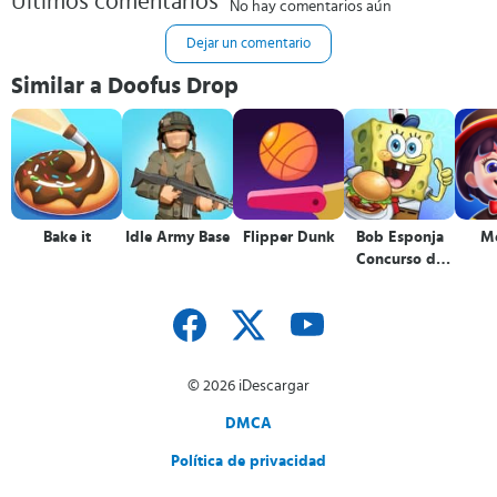
Últimos comentarios
No hay comentarios aún
Dejar un comentario
Similar a Doofus Drop
Bake it
Idle Army Base
Flipper Dunk
Bob Esponja
Me
Concurso de
Cocina
© 2026 iDescargar
DMCA
Política de privacidad