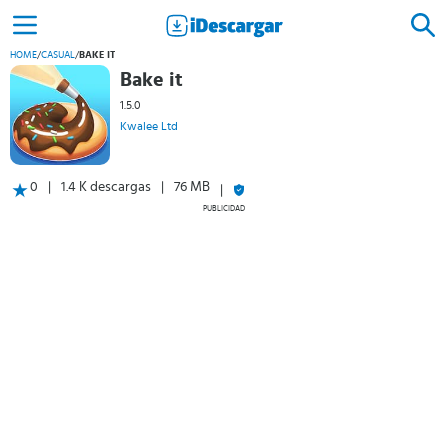
HOME
/
CASUAL
/
BAKE IT
Bake it
1.5.0
Kwalee Ltd
0
1.4 K descargas
76 MB
PUBLICIDAD