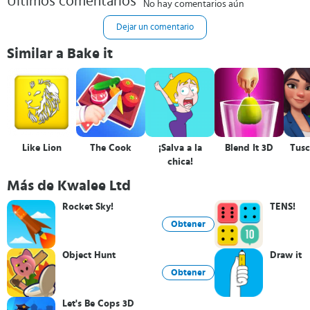
Últimos comentarios
No hay comentarios aún
Dejar un comentario
Similar a Bake it
Like Lion
The Cook
¡Salva a la
Blend It 3D
Tusc
chica!
Más de Kwalee Ltd
Rocket Sky!
TENS!
Obtener
Object Hunt
Draw it
Obtener
Let's Be Cops 3D