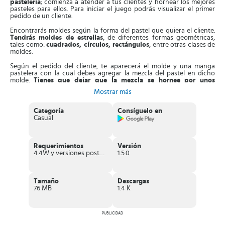
pastelería
; comienza a atender a tus clientes y hornear los mejores
pasteles para ellos. Para iniciar el juego podrás visualizar el primer
pedido de un cliente.
Encontrarás moldes según la forma del pastel que quiera el cliente.
Tendrás moldes de estrellas
, de diferentes formas geométricas,
tales como:
cuadrados, círculos, rectángulos
, entre otras clases de
moldes.
Según el pedido del cliente, te aparecerá el molde y una manga
pastelera con la cual debes agregar la mezcla del pastel en dicho
molde.
Tienes que dejar que la mezcla se hornee por unos
segundos y después proceder a decorarla
según los deseos de tu
Mostrar más
cliente.
En la parte inferior de la pantalla
te aparecerá una serie de
Categoría
Consíguelo en
opciones de ingredientes
que puedes utilizar para decorar el
Casual
pastel. Si el pedido queda exactamente como el cliente lo pidió,
entonces conseguirás más puntos.
Mientras vayas progresando en la partida,
los niveles irán
Requerimientos
Versión
aumentando su grado de dificultad
. Los primeros pasteles serán
4.4W y versiones posteriores
1.5.0
muy fáciles con una sola decoración. Sin embargo, en los niveles
más altos, tendrás que
hacer combinaciones de mezclas para
decorar
y agregar otros elementos para obtener buena puntuación.
Tamaño
Descargas
Durante el progreso del juego, se te permitirá
desbloquear nuevos
76 MB
1.4 K
ingredientes y útiles para hornear tus pasteles
. Además, podrás
adquirir técnicas nuevas para hornear, nuevos colores y nuevos
patrones que te servirán para decorar.
PUBLICIDAD
Adicionalmente, cuenta con el botón de “
Deshacer
” si en cualquier