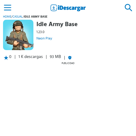
HOME
/
CASUAL
/
IDLE ARMY BASE
Idle Army Base
1.23.0
Neon Play
0
1 K descargas
93 MB
PUBLICIDAD