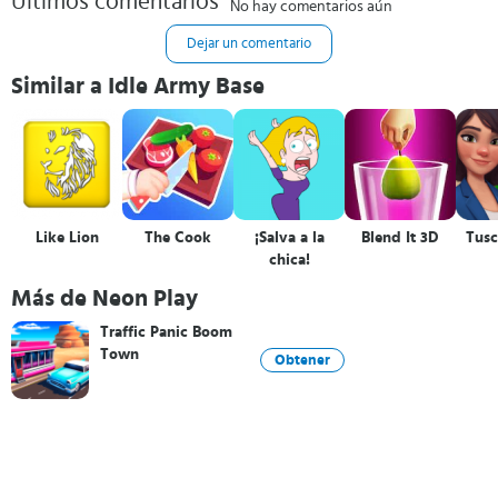
Últimos comentarios
No hay comentarios aún
Dejar un comentario
Similar a Idle Army Base
Like Lion
The Cook
¡Salva a la
Blend It 3D
Tusc
chica!
Más de Neon Play
Traffic Panic Boom
Town
Obtener