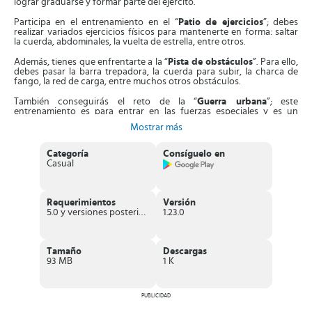
lograr graduarse y formar parte del ejército.
Participa en el entrenamiento en el “
Patio de ejercicios
”; debes
realizar variados ejercicios físicos para mantenerte en forma: saltar
la cuerda, abdominales, la vuelta de estrella, entre otros.
Además, tienes que enfrentarte a la “
Pista de obstáculos
”. Para ello,
debes pasar la barra trepadora, la cuerda para subir, la charca de
fango, la red de carga, entre muchos otros obstáculos.
También conseguirás el reto de la “
Guerra urbana
”; este
entrenamiento es para entrar en las fuerzas especiales y es un
entrenamiento de batalla casa por casa. En el entrenamiento
Mostrar más
“
Guerra ártica
” te tocará entrenarte con las temperaturas más bajas,
de hecho en la nieve, por lo que te debes abrigar para no sufrir una
hipotermia.
Categoría
Consíguelo en
Casual
Enfréntate al reto de “
Guerra química
” donde tendrás que utilizar
una máscara antigases y estar pendiente por donde pisas, porque el
gas no te permitirá ver bien por dónde vas. Tienes también el desafío
“
Guerra en el desierto
” donde tendrás que aprender a
Requerimientos
Versión
desenvolverte en la arena desértica y conducir sobre unas planchas
5.0 y versiones posteriores
1.23.0
hechas de madera.
Por supuesto, no podía faltar el desafío en el mar, entrénate con el
reto “
Guerra naval
” donde tienes que saber nadar y aprender todo
Tamaño
Descargas
lo referente a los barcos y submarinos.
93 MB
1 K
Otro de los retos que no podía faltar en este juego, es el de
“
Paracaídas
”, debes subirte a un avión sin tener miedo a las alturas.
PUBLICIDAD
Tendrás que lanzarte de él y abrir de la manera correcta tu
paracaídas hasta llegar a la zona destinada como objetivo.