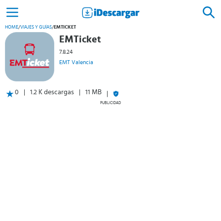
HOME
/
VIAJES Y GUÍAS
/
EMTICKET
EMTicket
7.8.24
EMT Valencia
0
1.2 K descargas
11 MB
PUBLICIDAD