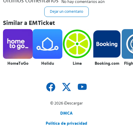
Últimos comentarios
No hay comentarios aún
Dejar un comentario
Similar a EMTicket
HomeToGo
Holidu
Lime
Booking.com
Flig
© 2026 iDescargar
DMCA
Política de privacidad