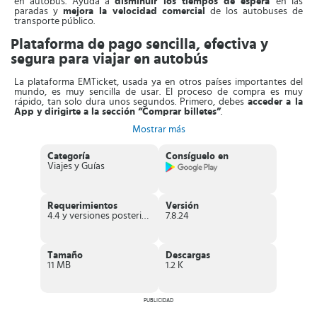
en autobús. Ayuda a
disminuir los tiempos de espera
en las
paradas y
mejora la velocidad comercial
de los autobuses de
transporte público.
Plataforma de pago sencilla, efectiva y
segura para viajar en autobús
La plataforma EMTicket, usada ya en otros países importantes del
mundo, es muy sencilla de usar. El proceso de compra es muy
rápido, tan solo dura unos segundos. Primero, debes
acceder a la
App y dirigirte a la sección “Comprar billetes”
.
Mostrar más
Cuando hayas adquirido el billete, este se guarda en la cartera de
billetes de cada usuario.
Tendrás que activarlo cuando subas al
autobús
. A continuación, una vez activado, el boleto se
Categoría
Consíguelo en
transformará en una pantalla dinámica que contiene una banda de
Viajes y Guías
colores.
Los colores irán cambiando, además de la fecha y la hora,
mostrando que está activo y el tiempo de uso que le resta. El
billete
Requerimientos
Versión
se mantendrá activo durante una hora
y los pasajeros están libres
4.4 y versiones posteriores
7.8.24
de hacer todos los transbordos que requiera.
La validación del ticket digital se hace completamente sin contacto.
Así que el usuario solo debe enseñar la pantalla de su dispositivo
Tamaño
Descargas
con el billete activo. Puede ser al conductor, cuando esté permitido
11 MB
1.2 K
el acceso en la parte delantera. También cuando el acceso es por la
puerta central o en una inspección rutinaria al personal de la
empresa.
PUBLICIDAD
Puedes usar la App aun si no tienes cobertura o señal Wi-Fi. Solo