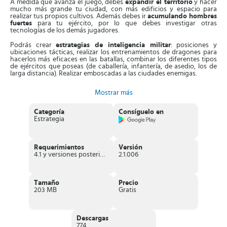
A medida que avanza el juego, debes
expandir el territorio
y hacer
mucho más grande tu ciudad, con más edificios y espacio para
realizar tus propios cultivos. Además debes ir
acumulando hombres
fuertes
para tu ejército, por lo que debes investigar otras
tecnologías de los demás jugadores.
Podrás crear
estrategias de inteligencia militar
: posiciones y
ubicaciones tácticas, realizar los entrenamientos de dragones para
hacerlos más eficaces en las batallas, combinar los diferentes tipos
de ejércitos que poseas (de caballería, infantería, de asedio, los de
larga distancia). Realizar emboscadas a las ciudades enemigas.
Otra opción que tienes dentro del juego es
reclutar a diferentes
Mostrar más
héroes de rol
para que se unan a tu gran ejército. Tienes la
oportunidad de reclutar comandantes con excelentes habilidades
de batalla para que te ayuden a
atacar y capturar a los
Categoría
Consíguelo en
comandantes
de ejércitos enemigos y poder ganar espectaculares
Estrategia
recompensas.
Mientras más participes en batallas más oportunidades te darán de
conquistar castillos de jugadores enemigos
; explora el mapa y
Requerimientos
Versión
utiliza tu inteligencia para derrotarlos, es la única manera de obtener
4.1 y versiones posteriores
2.1.006
diferentes trofeos.
Puedes
conseguir amigos y unirte o crear alianzas con ellos
para
luchar juntos contra otros jugadores en
batallas en tiempo real
;
Tamaño
Precio
une los ejércitos, mientras más soldados tengas más fácil se hará
203 MB
Gratis
ganar las batallas y más oportunidades tendrás de adquirir más
recursos que puedes utilizar para mejorar tus edificios y extender tu
ciudad.
Descargas
Características sobresalientes de Epic War –
774