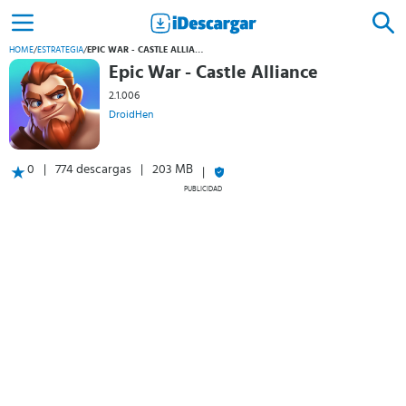
HOME
/
ESTRATEGIA
/
EPIC WAR - CASTLE ALLIANCE
Epic War - Castle Alliance
2.1.006
DroidHen
0
774 descargas
203 MB
PUBLICIDAD