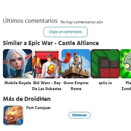
Últimos comentarios
No hay comentarios aún
Dejar un comentario
Similar a Epic War - Castle Alliance
Mobile Royale
Bid Wars - Rey
Grow Empire:
splix.io
Pla
De Las Subastas
Rome
Zomb
Más de DroidHen
Fort Conquer
Obtener