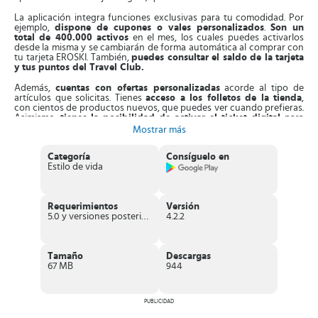
La aplicación integra funciones exclusivas para tu comodidad. Por
ejemplo,
dispone de cupones o vales personalizados
.
Son un
total de 400.000 activos
en el mes, los cuales puedes activarlos
desde la misma y se cambiarán de forma automática al comprar con
tu tarjeta EROSKI. También,
puedes consultar el saldo de la tarjeta
y tus puntos del Travel Club.
Además,
cuentas con ofertas personalizadas
acorde al tipo de
artículos que solicitas. Tienes
acceso a los folletos de la tienda
,
con cientos de productos nuevos, que puedes ver cuando prefieras.
Asimismo,
tienes la posibilidad de activar el ticket digital
para
consultarlos y descargarlos. Los puedes ordenar por fecha para
Mostrar más
checarlos en caso de errores.
Categoría
Consíguelo en
Otro de sus puntos fuertes es que
al comprar puedes ganar
Estilo de vida
premios con participar en los juegos patrocinados por la App.
Solo tienes que
entrar en el apartado juega y gana
, participa y
recibe premios al instante. Los juegos se renuevan todos los meses
con nuevas recompensas.
Requerimientos
Versión
5.0 y versiones posteriores
4.2.2
Aparte de esto, la App te
muestra videos de recetas
con
recomendaciones sencillas para mejorar tus técnicas culinarias.
Puedes
crear tu propia lista de compra
, donde puedes apuntar tus
artículos habituales o escanear el código de barras de algún
Tamaño
Descargas
producto.
67 MB
944
Por otro lado, la App
se actualiza con nuevas funciones
como la
opción de cambiar la
personalización de la página principal
.
Puedes
ver cuánto dinero tienes ahorrado
en el mes con tus
PUBLICIDAD
compras en la tienda. También, puedes hacer tus compras en línea