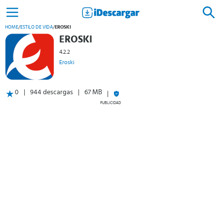
HOME
/
ESTILO DE VIDA
/
EROSKI
EROSKI
4.2.2
Eroski
0
944 descargas
67 MB
PUBLICIDAD