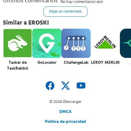
Últimos comentarios
No hay comentarios aún
Dejar un comentario
Similar a EROSKI
Tasker de
GoLocator
ChallengeLab
LEROY MERLIN
TaskRabbit
© 2026 iDescargar
DMCA
Política de privacidad