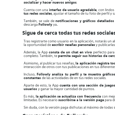
socializar y hacer nuevos amigos
.
Cuenta con una
interfaz de usuario agradable
, con lindo
tus redes sociales
, ajustar el tamaño de tu foto de perfil y
También, se vale de
notificaciones y gráficos detallados
descarga
Followly
ya
.
Sigue de cerca todas tus redes sociale
Tras registrarte como usuario en la aplicación, notarás un 
la oportunidad de
escribir reseñas personales
y publicarlas
Además, la App
consta de un chat en vivo
perfecto para
completo. También, te
permite seguir sus historias de cer
Asimismo, al publicar tus reseñas,
la aplicación registra t
interacción de otros con tus publicaciones en tus diferentes
Incluso,
Followly analiza tu perfil y te muestra gráfico
constantes
de las actividades de en tus redes sociales.
Aparte de esto, la App
cuenta con una sección de juegos
usuarios
y ganar la mayor cantidad de puntos.
Es más,
la aplicación se actualiza con frecuencia
con mejo
limitadas. Es necesario
suscribirse a la versión paga
para di
Sin duda, con la versión paga disfrutas al máximo de todas