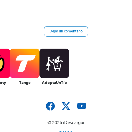
Dejar un comentario
rty
Tango
AdoptaUnTío
© 2026 iDescargar