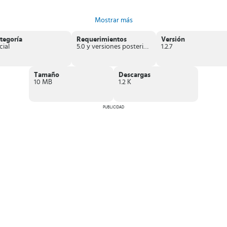
odas tus redes sociales
.
Mostrar más
s amigos
.
nseguir más seguidores.
tter
en segundos.
tegoría
Requerimientos
Versión
l.
cial
5.0 y versiones posteriores
1.2.7
ogramar tus publicaciones y administrar varias cuentas.
Tamaño
Descargas
10 MB
1.2 K
cuenta de Facebook, Instagram o Twitter a la misma vez.
PUBLICIDAD