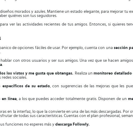
s diseños morados y azules. Mantiene un estado elegante, para mejorar tu e
 saber quiénes son tus seguidores.
para ver las actividades recientes de tus amigos. Entonces, si quieres ten
s
abanico de opciones fáciles de usar. Por ejemplo, cuenta con una
sección pa
.
 hablar con otros usuarios y ser sus amigos. Una vez que se hacen amigo
ca
.
odos los vistos y me gusta que obtengas.
Realiza un
monitoreo detallado
 redes sociales.
s específicos de su estado
, con sugerencias de las mejoras que les pu
 en línea
, a los que puedes acceder totalmente gratis. Disponen de un
me
ras en la interfaz, lo que la convierte en una de las más descargadas. Por 
sfrutar de todas sus características. Cuentas con el plan profesional, semana
 sus funciones no esperes más y
descarga
Followly.