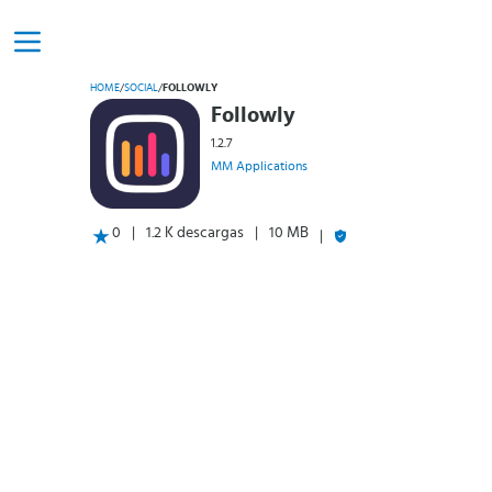
HOME
/
SOCIAL
/
FOLLOWLY
Followly
1.2.7
MM Applications
0
1.2 K descargas
10 MB