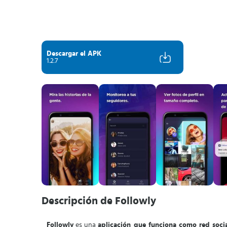
Descargar el APK
1.2.7
Descripción de Followly
Followly
es una
aplicación que funciona como red soci