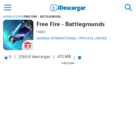
HOME
/
ACCIÓN
/
FREE FIRE - BATTLEGROUNDS
Free Fire - Battlegrounds
1.106.1
GARENA INTERNATIONAL I PRIVATE LIMITED
0
326.6 K descargas
472 MB
PUBLICIDAD