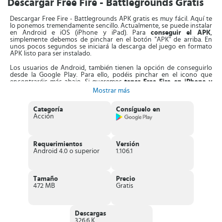
Descargar Free Fire - Battlegrounds Gratis
Descargar Free Fire - Battlegrounds APK gratis es muy fácil. Aquí te
lo ponemos tremendamente sencillo. Actualmente, se puede instalar
en Android e iOS (iPhone y iPad). Para
conseguir el APK
,
simplemente debemos de pinchar en el botón "APK" de arriba. En
unos pocos segundos se iniciará la descarga del juego en formato
APK listo para ser instalado.
Los usuarios de Android, también tienen la opción de conseguirlo
desde la Google Play. Para ello, podéis pinchar en el icono que
encontraréis más abajo. Si queremos
tener Free Fire en iPhone y
iPad
, tendremos que pinchar en el botón "IOS". Será entonces
Mostrar más
cuando serás dirigido a la App Store para finalizar la descarga e
instalación del juego.
Categoría
Consíguelo en
Acción
¿Puedo descargarlo para Windows Phone?
Lamentablemente,
Free Fire no está disponible para Windows Phone. Lo cierto es que
no sabemos si va a estar disponible en algún momento, aunque
podéis estar seguros que de ser así, os lo comunicaremos a través
Requerimientos
Versión
de nuestras redes sociales.
Android 4.0 o superior
1.106.1
Características principales de Free Fire -
Battlegrounds
Tamaño
Precio
472 MB
Gratis
Aunque muchos ya conoceréis de sobra todas sus funciones,
seguro que algunos detalles os sorprenden. A continuación, os
hemos reunido algunas de las características más importantes. Unas
características que lo convierten en el mejor juego Battleground
Descargas
para móviles y tablets:
326.6 K