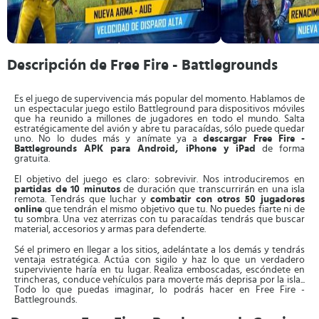
Descripción de Free Fire - Battlegrounds
Es el juego de supervivencia más popular del momento. Hablamos de
un espectacular juego estilo Battleground para dispositivos móviles
que ha reunido a millones de jugadores en todo el mundo. Salta
estratégicamente del avión y abre tu paracaídas, sólo puede quedar
uno. No lo dudes más y anímate ya a
descargar Free Fire -
Battlegrounds APK para Android, iPhone y iPad
de forma
gratuita.
El objetivo del juego es claro: sobrevivir. Nos introduciremos en
partidas de 10 minutos
de duración que transcurrirán en una isla
remota. Tendrás que luchar y
combatir con otros 50 jugadores
online
que tendrán el mismo objetivo que tu. No puedes fiarte ni de
tu sombra. Una vez aterrizas con tu paracaídas tendrás que buscar
material, accesorios y armas para defenderte.
Sé el primero en llegar a los sitios, adelántate a los demás y tendrás
ventaja estratégica. Actúa con sigilo y haz lo que un verdadero
superviviente haría en tu lugar. Realiza emboscadas, escóndete en
trincheras, conduce vehículos para moverte más deprisa por la isla...
Todo lo que puedas imaginar, lo podrás hacer en Free Fire -
Battlegrounds.