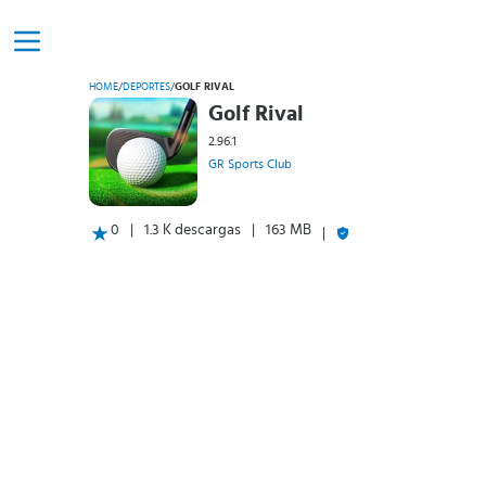
HOME
/
DEPORTES
/
GOLF RIVAL
Golf Rival
2.96.1
GR Sports Club
0
1.3 K descargas
163 MB