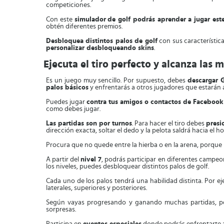
competiciones.
Con este
simulador
de golf podrás aprender a jugar est
obtén diferentes premios.
Desbloquea distintos palos de golf
con sus característic
personalizar desbloqueando skins
.
Ejecuta el tiro perfecto y alcanza las
Es un juego muy sencillo. Por supuesto, debes
descargar G
palos básicos
y enfrentarás a otros jugadores que estarán a
Puedes jugar
contra tus amigos o contactos de Facebook
como debes jugar.
Las partidas son por turnos
. Para hacer el tiro debes
presio
dirección exacta, soltar el dedo y la pelota saldrá hacia el h
Procura que no quede entre la hierba o en la arena, porque los
A partir del
nivel 7
, podrás participar en diferentes campeo
los niveles, puedes desbloquear distintos palos de golf.
Cada uno de los palos tendrá una habilidad distinta. Por 
laterales, superiores y posteriores.
Según vayas progresando y ganando muchas partidas, 
sorpresas.