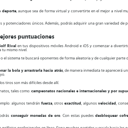
e deporte
, aunque sea de forma virtual y convertirte en el mejor a nivel 
as y potenciadores únicos. Además, podrás adquirir una gran variedad de pe
 mejores puntuaciones
olf Rival
en tus dispositivos móviles Android e iOS y comenzar a divertir
 tu mismo nivel.
o el sistema te buscará oponentes de forma aleatoria y de cualquier parte
nar la bola y arrastrarla hacia atrás
, de manera inmediata te aparecerá un
oyo.
 tiros son más difíciles desde allí.
natos, tales como:
campeonatos nacionales e internacionales y por sup
ejemplo: algunos tendrán
fuerza
, otros
exactitud
, algunos
velocidad
, cons
podrás
conseguir monedas de oro
. Con estas puedes
desbloquear cofr