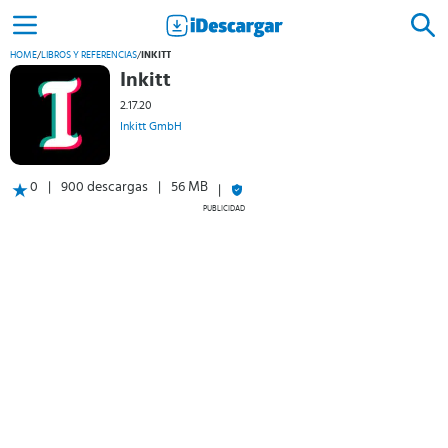
HOME
/
LIBROS Y REFERENCIAS
/
INKITT
Inkitt
2.17.20
Inkitt GmbH
0
900 descargas
56 MB
PUBLICIDAD