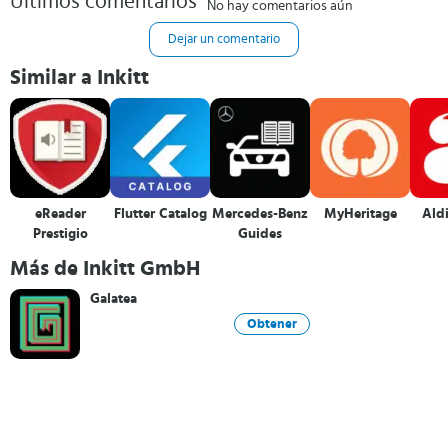
Últimos comentarios
No hay comentarios aún
Dejar un comentario
Similar a Inkitt
eReader
Flutter Catalog
Mercedes-Benz
MyHeritage
Ald
Prestigio
Guides
Más de Inkitt GmbH
Galatea
Obtener