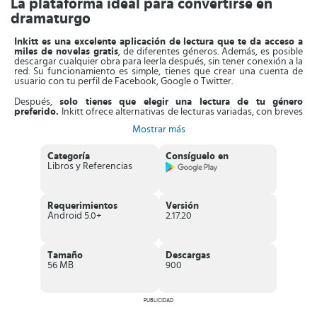
La plataforma ideal para convertirse en
dramaturgo
Inkitt es una excelente aplicación de lectura que te da acceso a
miles de novelas gratis
, de diferentes géneros. Además, es posible
descargar cualquier obra para leerla después, sin tener conexión a la
red. Su funcionamiento es simple, tienes que crear una cuenta de
usuario con tu perfil de Facebook, Google o Twitter.
Después,
solo tienes que elegir una lectura de tu
género
preferido.
Inkitt ofrece alternativas de lecturas variadas, con breves
reseñas resumiendo el material expuesto. Esta pequeña sinopsis
Mostrar más
facilita la selección del material que servirá para su próxima lectura,
en vista de que el usuario no solo podrá marcarla como su favorita,
sino que, incluso pueda comenzar su lectura inmediatamente. La
Categoría
Consíguelo en
App guarda tus preferencias automáticamente, lo que te permite
Libros y Referencias
interrumpir la lectura y continuar luego.
Asimismo, en la
pestaña enmarcada para escribir conseguirás un
apartado único.
Desde allí, la plataforma se adecúa para que el
Requerimientos
Versión
futuro escritor empiece su proyecto creativo. Una vez que se
Android 5.0+
2.17.20
encuentra en este apartado, se puede idear lo que pudiera ser la
portada de la futura historia. En este particular, se coloca el título y
se disponen de 1400 palabras para un resumen de la historia.
Tamaño
Descargas
Otro detalle interesante de la App
,
es que
guarda las estadísticas
56 MB
900
como lector para una futura consulta
. También, se pueden crear
grupos de lectura para enriquecer la experiencia con otros usuarios
distribuidos en varias partes del mundo. En caso de tener otra
lengua, puede modificar el idioma solo con un clip.
PUBLICIDAD