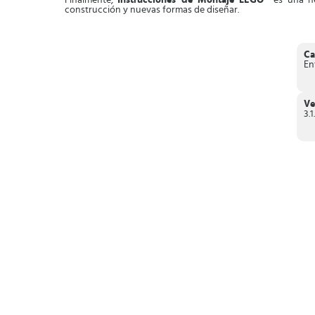
Finalmente,
Instrucciones de Montaje LEGO®
es una h
construcción y nuevas formas de diseñar.
Ca
En
Ve
3.1