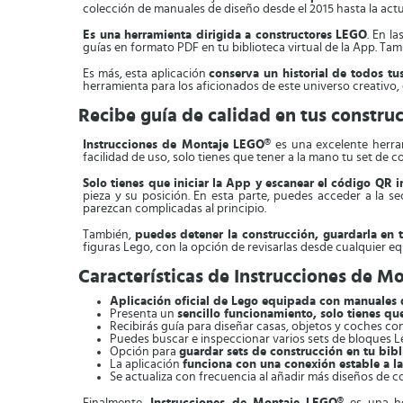
colección de manuales de diseño desde el 2015 hasta la actu
Es una herramienta dirigida a constructores LEGO
. En l
guías en formato PDF en tu biblioteca virtual de la App. Ta
Es más, esta aplicación
conserva un historial de todos t
herramienta para los aficionados de este universo creativo, 
Recibe guía de calidad en tus constru
Instrucciones de Montaje LEGO®
es una excelente herra
facilidad de uso, solo tienes que tener a la mano tu set de c
Solo tienes que iniciar la App y escanear el código QR i
pieza y su posición. En esta parte, puedes acceder a la se
parezcan complicadas al principio.
También,
puedes detener la construcción, guardarla en 
figuras Lego, con la opción de revisarlas desde cualquier eq
Características de Instrucciones de M
Aplicación oficial de Lego equipada con manuales d
Presenta un
sencillo funcionamiento, solo tienes q
Recibirás guía para diseñar casas, objetos y coches co
Puedes buscar e inspeccionar varios sets de bloques L
Opción para
guardar sets de construcción en tu bibl
La aplicación
funciona con una conexión estable a la
Se actualiza con frecuencia al añadir más diseños de c