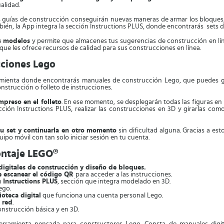
alidad.
as guías de construcción conseguirán nuevas maneras de armar los bloques
mbién, la App integra la sección Instructions PLUS, donde encontrarás sets d
us modelos
y permite que almacenes tus sugerencias de construcción en lín
que les ofrece recursos de calidad para sus construcciones en línea.
cciones Lego
mienta donde encontrarás manuales de construcción Lego, que puedes guar
onstrucción o folleto de instrucciones.
mpreso en el folleto
. En ese momento, se desplegarán todas las figuras en
cción Instructions PLUS, realizar las construcciones en 3D y girarlas com
tu set y continuarla en otro momento
sin dificultad alguna. Gracias a est
uipo móvil con tan solo iniciar sesión en tu cuenta.
ontaje LEGO®
igitales de construcción y diseño de bloques.
ue escanear el código QR
para acceder a las instrucciones.
n
Instructions PLUS
, sección que integra modelado en 3D.
ego.
ioteca digital
que funciona una cuenta personal Lego.
 red
.
onstrucción básica y en 3D.