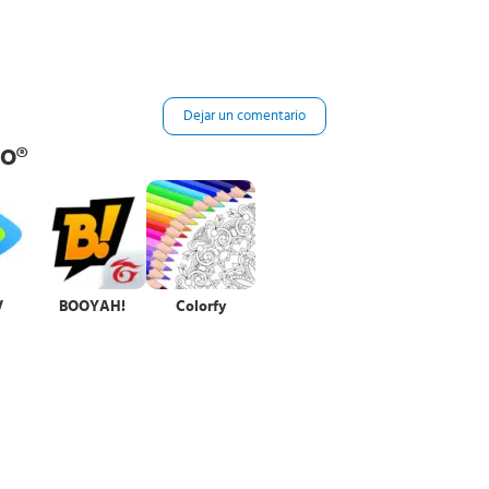
Dejar un comentario
GO®
V
BOOYAH!
Colorfy