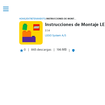
HOME
/
ENTRETENIMIENTO
/
INSTRUCCIONES DE MONTAJE LEGO®
Instrucciones de Montaje L
3.1.4
LEGO System A/S
0
865 descargas
196 MB