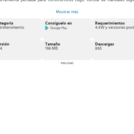
erramienta pensada para constructores Lego. Consta de manuales digit
Mostrar más
tegoría
Consíguelo en
Requerimientos
tretenimiento
rsión
Tamaño
Descargas
.4
196 MB
865
PUBLICIDAD