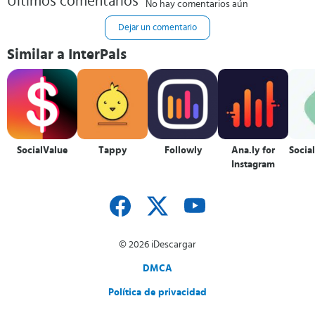
Últimos comentarios
No hay comentarios aún
Dejar un comentario
Similar a InterPals
SocialValue
Tappy
Followly
Ana.ly for
Socia
Instagram
© 2026 iDescargar
DMCA
Política de privacidad