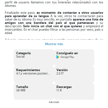
perfil de usuario llamativo con tus intereses relacionados con los
idiomas.
Finalizado este paso,
es momento de contactar a otros usuarios
para aprender de su lengua
. A la vez, otros te contactarán para
saber de tu idioma. Es muy sencillo, en pantalla
aparece una lista de
amigos con una bandera del país al que pertenecen
y su
descripción.
Solo inicia un chat con el que quieras
y empezará el
intercambio. En el chat puedes filtrar a las personas por sexo, país y
edad.
Además, interactuar con otros te
permite conocer aspectos de su
cultura y practicar el idioma que
estás aprendiendo.
También
, la
Mostrar más
App te da la oportunidad
mejorar tu lengua materna y definirla.
Así, estarás en mejor condición de enseñar a otros.
Categoría
Consíguelo en
Social
Asimismo, puedes
participar en actividades académicas,
practicar formas de escritura y pronunciación
, con la asesoría de
tus amigos. Aparte de esto,
InterPals
te
permite filtrar a sus
usuarios por nacionalidad, edad, sexo y preferencias con el fin
Requerimientos
Versión
de concertar citas
con chicos o chicas. Puedes ver las diferentes
4.1 y versiones posteriores
2.3.17
opciones que tienes y otros de la misma forma pueden evaluarte
como posible cita.
Aparte de esto,
la aplicación se actualiza con regularidad
en la
Tamaño
Descargas
corrección de fallas menores y mejorar sus funciones. De hecho,
la
38 MB
1.1 K
plataforma es cada vez más rápida
al permitir la interacción entre
varias personas de distintos idiomas a la vez.
Características de InterPals
PUBLICIDAD