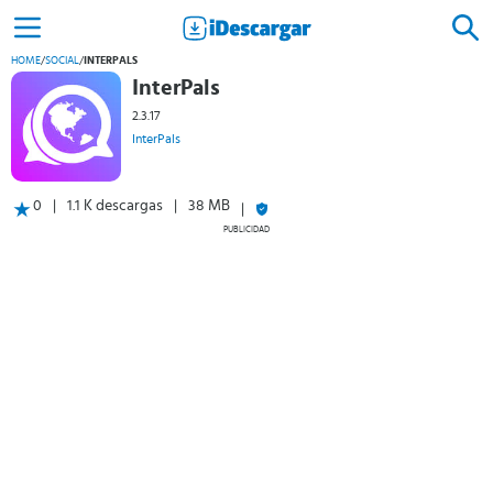
HOME
/
SOCIAL
/
INTERPALS
InterPals
2.3.17
InterPals
0
1.1 K descargas
38 MB
PUBLICIDAD