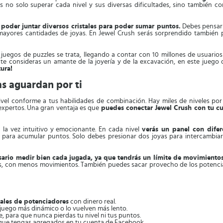
s no solo superar cada nivel y sus diversas dificultades, sino también 
, poder juntar diversos cristales para poder sumar puntos.
Debes pensar 
yores cantidades de joyas. En Jewel Crush serás sorprendido también po
uegos de puzzles se trata, llegando a contar con 10 millones de usuario
i te consideras un amante de la joyería y de la excavación, en este juego
tura!
as aguardan por ti
ivel conforme a tus habilidades de combinación. Hay miles de niveles por 
expertos. Una gran ventaja es que
puedes conectar Jewel Crush con tu cu
 la vez intuitivo y emocionante. En cada nivel
verás un panel con difer
3
para acumular puntos. Solo debes presionar dos joyas para intercambiarl
sario medir bien cada jugada, ya que tendrás un límite de movimiento
s, con menos movimientos. También puedes sacar provecho de los potencia
ales de potenciadores
con dinero real.
 juego más dinámico o lo vuelven más lento.
e, para que nunca pierdas tu nivel ni tus puntos.
 que tengas agregados en tu cuenta de Facebook.