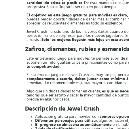
cantidad de cristales posibles
. De esta manera consigue
progresiva. Solo así lograrás ser rico en poco tiempo.
El objetivo en este juego gratuito para móviles es claro
puedes perder oportunidades de ganar más al combinar ma
apreciar los relucientes diamantes en todo su esplendor.
Jewel Crush ha sido uno de los mayores éxitos cuando de j
perfecto, lleno de sorpresas para los nuevos jugadores. S
amarás.
¡Solo los mejores llegarán más lejos en esta aven
Zafiros, diamantes, rubíes y esmerald
Este entretenido juego para móviles te permite subir de n
suponen un reto igual tanto para principiantes como para 
tu competitividad.
El sistema de juego de Jewel Crush es muy simple, pero a
completamente aleatoria, debes juntar como mínimo 
inmediata. Lo recomendable es juntar mayores cantidades.
Algo que sin dudas debes tomar en cuenta,
es que es nece
tendrás que ser astuto y sacar la mayor cantidad de punto
precisa en algunos casos.
Descripción de Jewel Crush
Aplicación gratuita para móviles, con
compras opcion
Diferentes personajes para utilizar
, algunos hacen el
El progreso se almacena automáticamente
en la nub
Tabla de clasificación
, para competir con los amigos