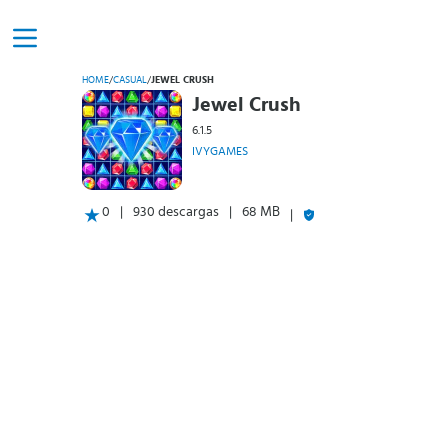
HOME
/
CASUAL
/
JEWEL CRUSH
Jewel Crush
6.1.5
IVYGAMES
0
930 descargas
68 MB