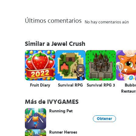
Últimos comentarios
No hay comentarios aún
Similar a Jewel Crush
Fruit Diary
Survival RPG
Survival RPG 3
Bubb
Restaur
Más de IVYGAMES
Running Pet
Obtener
Runner Heroes