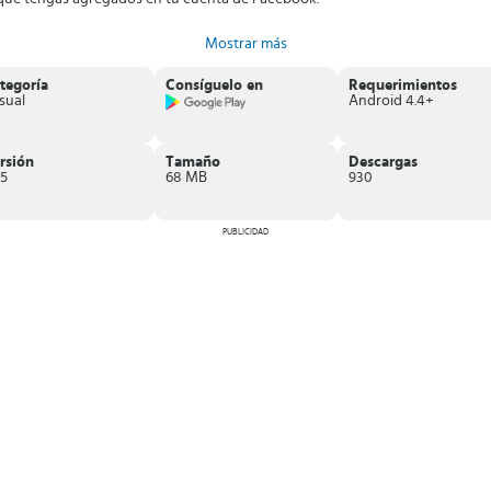
res movimientos de combinación en Jewel Crush!
Descarga la aplicación 
Mostrar más
tegoría
Consíguelo en
Requerimientos
sual
Android 4.4+
rsión
Tamaño
Descargas
.5
68 MB
930
PUBLICIDAD