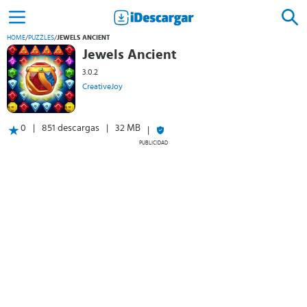
HOME
/
PUZZLES
/
JEWELS ANCIENT
Jewels Ancient
3.0.2
CreativeJoy
0
851 descargas
32 MB
PUBLICIDAD