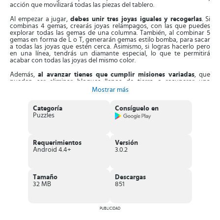
acción que movilizará todas las piezas del tablero.
Al empezar a jugar,
debes unir tres joyas iguales y recogerlas
. Si
combinas 4 gemas, crearás joyas relámpagos, con las que puedes
explorar todas las gemas de una columna. También, al combinar 5
gemas en forma de L o T, generarán gemas estilo bomba, para sacar
a todas las joyas que estén cerca. Asimismo, si logras hacerlo pero
en una línea, tendrás un diamante especial, lo que te permitirá
acabar con todas las joyas del mismo color.
Además,
al avanzar tienes que cumplir misiones variadas
, que
pueden ser eliminar bloques llenos de tierra o recuperar una
cantidad específica de joyas de un mismo tono. Recuerda, en cada
Mostrar más
fase tendrás un número limitado de movimientos, los cuales debes
utilizar muy bien. Si te quedas atascado en un nivel, puedes solicitar
Categoría
Consíguelo en
ayuda mediante el sistema de pistas.
Puzzles
Características de Jewels Ancient
Entretenido
juego de rompecabezas
, ambientado en el templo
Requerimientos
Versión
de una pirámide en Egipto.
Android 4.4+
3.0.2
Consta de más de 1000 niveles, adictivos y desafiantes
.
El juego presenta un
divertido sistema de misiones
, que debes
cumplir sin restricción alguna.
Es un título sencillo, pero
al avanzar los niveles serán muy
Tamaño
Descargas
desafiantes
.
32 MB
851
Funciona sin conexión a la red, tanto en celulares como en
tabletas.
Está diseñado con
impactantes gráficos, coloridos y joyas
hermosas
, con lindos efectos.
PUBLICIDAD