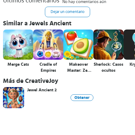
Últimos comentarios
No hay comentarios aún
Dejar un comentario
Similar a Jewels Ancient
Merge Cats
Cradle of
Makeover
Sherlock: Casos
Kr
Empires
Master: Zen
ocultos
Match
Más de CreativeJoy
Jewel Ancient 2
Obtener