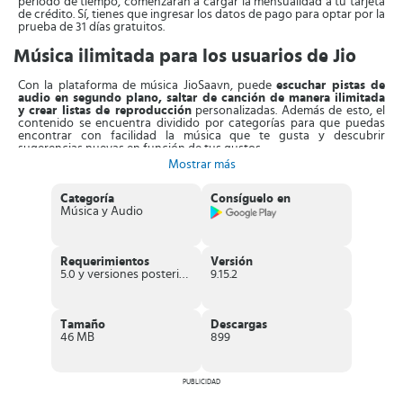
periodo de tiempo, comenzarán a cargar la mensualidad a tu tarjeta
de crédito. Sí, tienes que ingresar los datos de pago para optar por la
prueba de 31 días gratuitos.
Música ilimitada para los usuarios de Jio
Con la plataforma de música JioSaavn, puede
escuchar pistas de
audio en segundo plano, saltar de canción de manera ilimitada
y crear listas de reproducción
personalizadas. Además de esto, el
contenido se encuentra dividido por categorías para que puedas
encontrar con facilidad la música que te gusta y descubrir
sugerencias nuevas en función de tus gustos.
Mostrar más
Con esta herramienta disfrutas en cualquier momento de
la mejor
música de la India y de Bollywood
. Si prefieres, puedes
Categoría
Consíguelo en
descargarla para que siempre la tengas contigo sin tener que
Música y Audio
consumir los datos móviles o cuando no tienes conexión WI.Fi.
En definitiva, Saavn Music es la
versión india de Spotify con los
hits regionales más famosos, canales de radio y programación
Requerimientos
Versión
exclusiva
. Hallarás artistas tanto hindis como internacionales.
5.0 y versiones posteriores
9.15.2
Podrás crear playlists y compartirlas con otros que tengan la App
instalada, selecciona canales y observa las pistas organizadas por
género, artista y canción.
Tamaño
Descargas
Además de esto, puedes
navegar y encontrar contenido de
46 MB
899
acuerdo al humor que tengas en el momento
. ¿Te sientes triste,
acaramelado o sexy? Hay una alternativa para cada estado de
ánimo. Saavn se complementa programas de audio y podcasts que
no están disponibles en otras plataformas
PUBLICIDAD