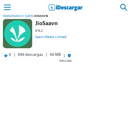
HOME
/
MÚSICA Y AUDIO
/
JIOSAAVN
JioSaavn
9.15.2
Saavn Media Limited
0
899 descargas
46 MB
PUBLICIDAD