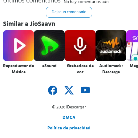
Últimos comentarios
No hay comentarios aún
Dejar un comentario
Similar a JioSaavn
Reproductor de
eSound
Grabadora de
Audiomack:
Mag
Música
voz
Descarga
Música
© 2026 iDescargar
DMCA
Política de privacidad