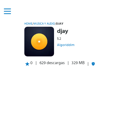
HOME
/
MÚSICA Y AUDIO
/
DJAY
djay
5.2
Algoriddim
0
629 descargas
329 MB