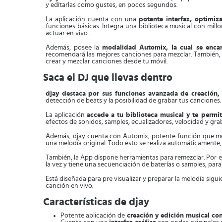
y editarlas como gustes, en pocos segundos.
La aplicación cuenta con una
potente interfaz, optimiz
funciones básicas. Integra una biblioteca musical con mil
actuar en vivo.
Además, posee la
modalidad Automix, la cual se enca
recomendará las mejores canciones para mezclar. También, di
crear y mezclar canciones desde tu móvil.
Saca el DJ que llevas dentro
djay destaca por sus funciones avanzada de creación,
detección de beats y la posibilidad de grabar tus canciones.
La aplicación
accede a tu biblioteca musical y te permi
efectos de sonidos, samples, ecualizadores, velocidad y grab
Además, djay cuenta con Automix, potente función que mezc
una melodía original. Todo esto se realiza automáticamente
También, la App dispone herramientas para remezclar. Por e
la vez y tiene una secuenciación de baterías o samples, para
Está diseñada para pre visualizar y preparar la melodía sigui
canción en vivo.
Características de djay
Potente aplicación de
creación y edición musical con