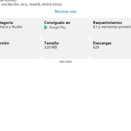
de sonido.
oscilación, eco, reverb, entre otros.
alización, temporizador y filtros.
Mostrar más
en una sola pista.
ritmo.
 tu móvil.
tegoría
Consíguelo en
Requerimientos
sica y Audio
8
zclar.
do, Snoop Dogg y bombos.
quipada con un sistema sencillo de DJ, con efectos de sonidos, bucles, sam
rsión
Tamaño
Descargas
329 MB
629
PUBLICIDAD