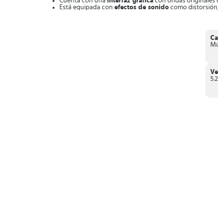
Cuenta con una
interfaz gráfica
con ondas originales 
Está equipada con
efectos de sonido
como distorsión, 
Dispones de
controles para mezclar, modulación, ecu
Dispone de bucles
, con la opción de emplear hasta 8 
Posee el sistema de detección automática de tiempo y 
Se acopla perfectamente con la
biblioteca musical de
Ca
Función Automix
o mezcla automática de pistas.
Mú
Sección Match o recomendación de canciones para me
Tiene herramientas tipo sampler con efectos de soni
En conclusión, djay es una
excelente herramienta musical
e
Ve
5.2