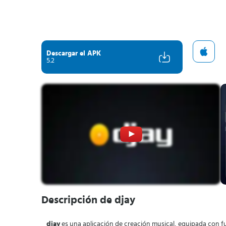
Descargar el APK
5.2
Descripción de djay
djay
es una aplicación de creación musical, equipada con f