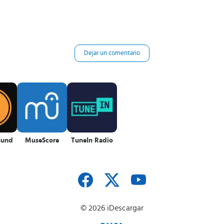
Dejar un comentario
ound
MuseScore
TuneIn Radio
© 2026 iDescargar