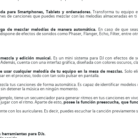
ada para Smartphones, Tablets y ordenadores.
Transforma tu equipo en
lones de canciones que puedes mezclar con las melodías almacenadas en ti
rga de mezclar melodías de manera automática.
En caso de que seas 
spone de efectos de sonidos como Phaser, Flanger, Echo, Filter, entre otro
 mezcla y edición musical.
Es un mini sistema para DJ con efectos de so
 Además, cuenta con una interfaz gráfica, diseñada con colores oscuros, clar
te usar cualquier melodía de tu equipo en la mesa de mezclas.
Solo el
ar en el proceso, todo con tan solo pulsar en pantalla.
la tus canciones de forma automática. Es capaz de identificar modelos rít
, sin detener la música en ningún momento.
jemplo, tiene un secuenciador para generar ritmos en tus canciones en vivo.
 jugar con el ritmo. Aparte de esto,
posee la función preescucha, que fun
ente con los auriculares. Es decir, puedes escuchar la canción previamente sin
 herramientas para DJs.