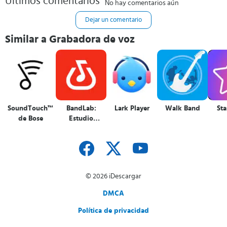
Últimos comentarios
No hay comentarios aún
Dejar un comentario
Similar a Grabadora de voz
SoundTouch™
BandLab:
Lark Player
Walk Band
St
de Bose
Estudio
Musical
© 2026 iDescargar
DMCA
Política de privacidad