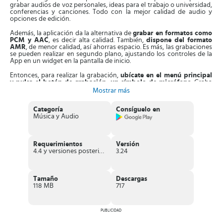
grabar audios de voz personales, ideas para el trabajo o universidad,
conferencias y canciones. Todo con la mejor calidad de audio y
opciones de edición.
Además, la aplicación da la alternativa de
grabar en formatos como
PCM y AAC
, es decir alta calidad. También,
dispone del formato
AMR
, de menor calidad, así ahorras espacio. Es más, las grabaciones
se pueden realizar en segundo plano, ajustando los controles de la
App en un widget en la pantalla de inicio.
Entonces, para realizar la grabación,
ubícate en el menú principal
y pulsa el botón de grabación, un símbolo de micrófono
. Graba
el tiempo que desees y al terminar solo presiona en el mismo botón.
Mostrar más
Verás también una segunda pestaña, donde aparecerán las
grabaciones que realices.
Categoría
Consíguelo en
Música y Audio
Mientras realizas la grabación,
puedes agregar marcadores en
partes claves, recortar y editar secciones de la misma como
desees
. Una vez que esté lista, conseguirás opciones para guardarla
con un nombre específico, dejarla en el equipo o compartirla con
Requerimientos
Versión
otros. Es más, si no te gusta la grabación, la puedes borrar
4.4 y versiones posteriores
3.24
presionando en el icono de papelera.
Aparte de esto, la App dispone de la
opción de grabar con un
micrófono Bluetooth
, que mejorará aún más la calidad de las
Tamaño
Descargas
grabaciones. Obtendrás sonidos claros y muy nítidos, con la
118 MB
717
posibilidad de compartirlas en tus redes sociales con quien desees.
Características de Grabadora de voz
PUBLICIDAD
Potente grabador de audios rápido
, que graba en formatos