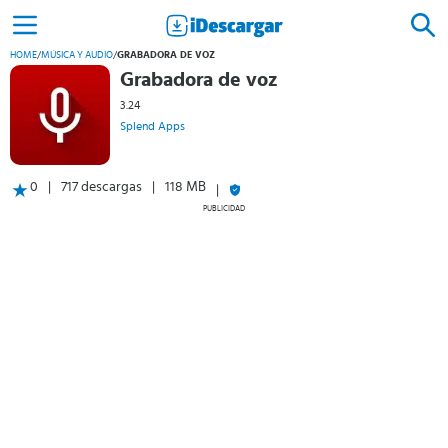
HOME
/
MÚSICA Y AUDIO
/
GRABADORA DE VOZ
Grabadora de voz
3.24
Splend Apps
0
717 descargas
118 MB
PUBLICIDAD