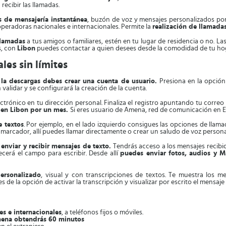
ecibir las llamadas.
s de mensajería instantánea
, buzón de voz y mensajes personalizados por
peradoras nacionales e internacionales. Permite la
realización de llamada
llamadas
a tus amigos o familiares, estén en tu lugar de residencia o no. La
s, con
Libon
puedes contactar a quien desees desde la comodidad de tu ho
les sin límites
la descargas debes crear una cuenta de usuario.
Presiona en la opción
validar y se configurará la creación de la cuenta.
ctrónico en tu dirección personal. Finaliza el registro apuntando tu corre
s en Libon por un mes.
Si eres usuario de Amena, red de comunicación en Es
 textos
. Por ejemplo, en el lado izquierdo consigues las opciones de llama
en marcador, allí puedes llamar directamente o crear un saludo de voz person
 enviar y recibir mensajes de texto.
Tendrás acceso a los mensajes recibid
ecerá el campo para escribir. Desde allí
puedes enviar fotos, audios y 
ersonalizado
, visual y con transcripciones de textos. Te muestra los m
 de la opción de activar la transcripción y visualizar por escrito el mensaje
es e internacionales
, a teléfonos fijos o móviles.
Amena obtendrás 60 minutos