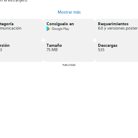
 el extranjero.
Mostrar más
n.
tica. Ofrece llamadas locales e internacionales a precios razonables, junto
tegoría
Consíguelo en
Requerimientos
municación
rsión
Tamaño
Descargas
23
75 MB
535
PUBLICIDAD