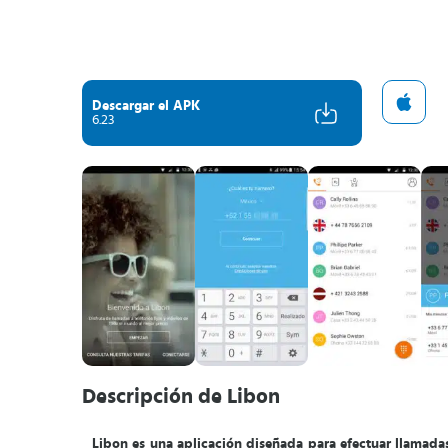
Descargar el APK
6.23
Descripción de Libon
Libon es una aplicación diseñada para efectuar llamadas 