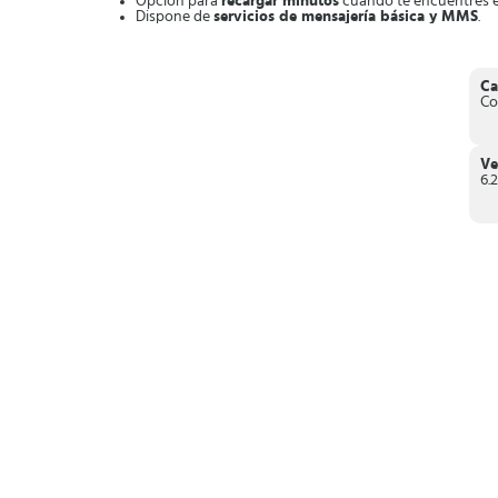
Opción para
recargar minutos
cuando te encuentres en
Dispone de
servicios de mensajería básica y MMS
.
Ejecuta las llamadas con redes wifi o datos móviles.
Registra un
historial de llamadas
con fecha y duració
En conclusión,
Libon
es una aplicación de comunicación prác
Ca
Co
Ve
6.