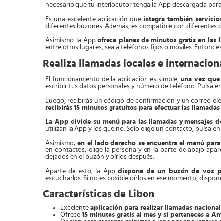
necesario que tu interlocutor tenga la App descargada para r
Es una excelente aplicación que
integra también servicio
diferentes buzones. Además, es compatible con diferentes o
Asimismo, la App
ofrece planes de minutos gratis en las 
entre otros lugares, sea a teléfonos fijos o móviles. Entonce
Realiza llamadas locales e internaciona
El funcionamiento de la aplicación es simple,
una vez que 
escribir tus datos personales y número de teléfono. Pulsa en 
Luego, recibirás un código de confirmación y un correo ele
recibirás 15 minutos gratuitos para efectuar las llamada
La App divide su menú para las llamadas y mensajes de
utilizan la App y los que no. Solo elige un contacto, pulsa 
Asimismo
, en el lado derecho se encuentra el menú para
en contactos, elige la persona y en la parte de abajo apar
dejados en el buzón y oírlos después.
Aparte de esto, la App
dispone de un buzón de voz p
escucharlos. Si no es posible oírlos en ese momento, dispones
Características de Libon
Excelente
aplicación para realizar llamadas nacional
Ofrece
15 minutos gratis al mes y si perteneces a 