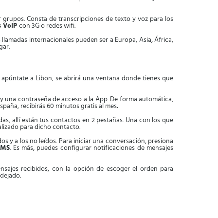
 grupos. Consta de transcripciones de texto y voz para los
s VoIP
con 3G o redes wifi.
s llamadas internacionales pueden ser a Europa, Asia, África,
gar.
 apúntate a Libon, se abrirá una ventana donde tienes que
o y una contraseña de acceso a la App. De forma automática,
paña, recibirás 60 minutos gratis al mes
.
das, allí están tus contactos en 2 pestañas. Una con los que
alizado para dicho contacto.
os y a los no leídos. Para iniciar una conversación, presiona
MMS
. Es más, puedes configurar notificaciones de mensajes
ensajes recibidos, con la opción de escoger el orden para
 dejado.