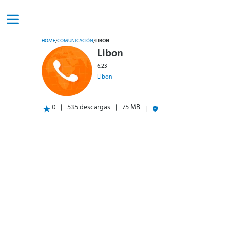
HOME
/
COMUNICACIÓN
/
LIBON
Libon
6.23
Libon
0
535 descargas
75 MB