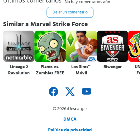
Últimos comentarios
No hay comentarios aún
Dejar un comentario
Similar a Marvel Strike Force
Lineage 2
Plants vs.
Los Sims™
Biwenger
UN
Revolution
Zombies FREE
Móvil
F
© 2026 iDescargar
DMCA
Política de privacidad