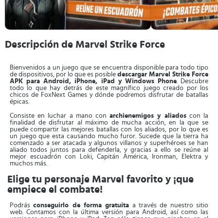
Descripción de Marvel Strike Force
Bienvenidos a un juego que se encuentra disponible para todo tipo
de dispositivos, por lo que es posible
descargar Marvel Strike Force
APK para Android, iPhone, iPad y Windows Phone
. Descubre
todo lo que hay detrás de este magnífico juego creado por los
chicos de FoxNext Games y dónde podremos disfrutar de batallas
épicas.
Consiste en luchar a mano con
archienemigos y aliados
con la
finalidad de disfrutar al máximo de mucha acción, en la que se
puede compartir las mejores batallas con los aliados, por lo que es
un juego que esta causando mucho furor. Sucede que la tierra ha
comenzado a ser atacada y algunos villanos y superhéroes se han
aliado todos juntos para defenderla, y gracias a ello se reúne al
mejor escuadrón con Loki, Capitán América, Ironman, Elektra y
muchos más.
Elige tu personaje Marvel favorito y ¡que
empiece el combate!
Podrás
conseguirlo de forma gratuita
a través de nuestro sitio
web. Contamos con la última versión para Android, así como las