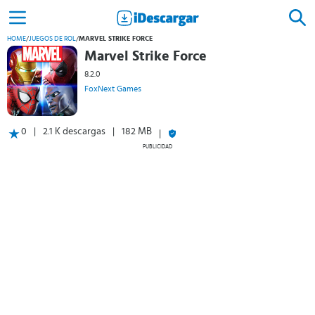
HOME
/
JUEGOS DE ROL
/
MARVEL STRIKE FORCE
Marvel Strike Force
8.2.0
FoxNext Games
0
2.1 K descargas
182 MB
PUBLICIDAD