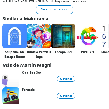
Últimos comentarios
No hay comentarios aún
Dejar un comentario
Similar a Mekorama
Scriptum AR
Bubble Witch 3
Escape 501
Pixel Art
Sudo
Escape Room
Saga
Más de Martin Magni
Odd Bot Out
Obtener
Fancade
Obtener