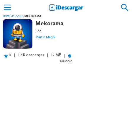
HOME
/
PUZZLES
/
MEKORAMA
Mekorama
1.7.2
Martin Magni
0
1.2 K descargas
12 MB
PUBLICIDAD