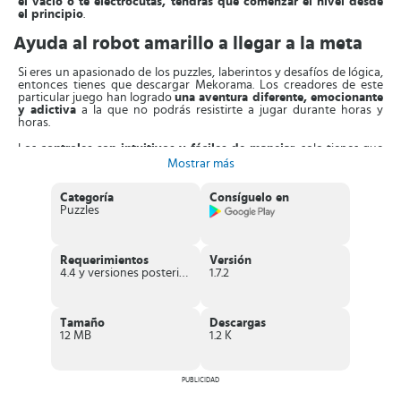
el vacío o te electrocutas, tendrás que comenzar el nivel desde
el principio
.
Ayuda al robot amarillo a llegar a la meta
Si eres un apasionado de los puzzles, laberintos y desafíos de lógica,
entonces tienes que descargar Mekorama. Los creadores de este
particular juego han logrado
una aventura diferente, emocionante
y adictiva
a la que no podrás resistirte a jugar durante horas y
horas.
Los
controles son intuitivos y fáciles de manejar
, solo tienes que
pulsar sobre la pantalla en el lugar donde quieres que se dirija el
Mostrar más
robot. También puedes presionar, girar o deslizar los elementos
mecánicos que están distribuidos en las diferentes partes del
Categoría
Consíguelo en
escenario. Al mover estas piezas, puede que cambien de posición y
Puzzles
permitan o impidan el paso.
Además, el
escenario como tal también puede girar sobre sí
mismo
a fin de que tengas una visión más completa del mismo. Esto
Requerimientos
Versión
te permitirá encontrar caminos ocultos que al principio tal vez no
4.4 y versiones posteriores
1.7.2
hayas podido divisar.
Cuando comiences a jugar Mekorama, será difícil despegarte de la
pantalla del móvil. El
juego es muy entretenido y cada nivel que
Tamaño
Descargas
pasas te dejará con ganas de seguir
probando tus habilidades
12 MB
1.2 K
mentales ¿Qué esperas para probarlo?
Características de Mekorama
PUBLICIDAD
Juego
gratuito
de laberintos y puzzles.