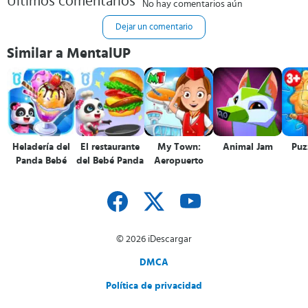
Últimos comentarios
No hay comentarios aún
Dejar un comentario
Similar a MentalUP
Heladería del
El restaurante
My Town:
Animal Jam
Puz
Panda Bebé
del Bebé Panda
Aeropuerto
© 2026 iDescargar
DMCA
Política de privacidad