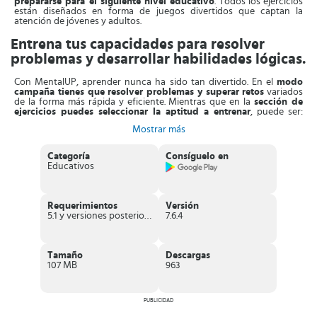
prepararse para el siguiente nivel educativo
. Todos los ejercicios
están diseñados en forma de juegos divertidos que captan la
atención de jóvenes y adultos.
Entrena tus capacidades para resolver
problemas y desarrollar habilidades lógicas.
Con MentalUP, aprender nunca ha sido tan divertido. En el
modo
campaña tienes que resolver problemas y superar retos
variados
de la forma más rápida y eficiente. Mientras que en la
sección de
ejercicios puedes seleccionar la aptitud a entrenar
, puede ser:
memoria, geometría, velocidad de respuesta, percepción espacial,
Mostrar más
concentración, lógica, etc.
Pero hay mucho más por descubrir, esta maravillosa aplicación
Categoría
Consíguelo en
incluye también skins para tu avatar, la colección de logros y la
Educativos
sección de estadísticas
. Sin embargo, hay que tener presente que a
pesar de poder descargar la App gratis, para acceder a todo el
contenido, hay que pasar al modo Premium.
Requerimientos
Versión
En todo caso, esta plataforma
tiene montones de juegos que
5.1 y versiones posteriores
7.6.4
ayudarán a tus hijos
(y a ti mismo) a mejorar la memoria, la
capacidad de atención, lingüística, habilidades visuales, destreza
matemáticas y más. No hay duda de que le estarás proporcionando
las herramientas necesarias para que aprendan a solucionar los
Tamaño
Descargas
problemas por su propia cuenta.
107 MB
963
Puedes seguir el
progreso de los chicos a través de los informes
de rendimiento
. De esa manera puede comprobar cuál es el
rendimiento del niño y los retos que ha superado a lo largo del
PUBLICIDAD
tiempo.