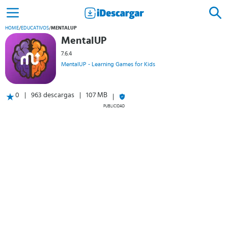
HOME
/
EDUCATIVOS
/
MENTALUP
MentalUP
7.6.4
MentalUP - Learning Games for Kids
0
963 descargas
107 MB
PUBLICIDAD