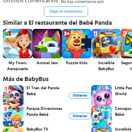
Últimos comentarios
No hay comentarios aún
Dejar un comentario
Similar a El restaurante del Bebé Panda
My Town:
Animal Jam
Puzzle Kids
Increíble
Segur
Aeropuerto
BabyBus
Más de BabyBus
El Tren del Panda
Little Pa
Bebé
World
Obtener
Parque Diversiones
Consejos
Panda Bebé
Bebé
Obtener
BabyBus TV
Increíbl