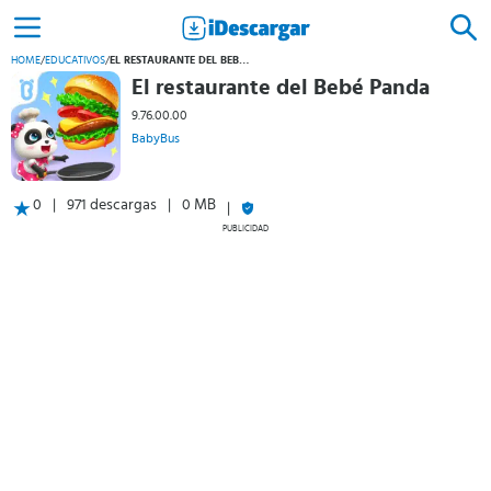
HOME
/
EDUCATIVOS
/
EL RESTAURANTE DEL BEBÉ PANDA
El restaurante del Bebé Panda
9.76.00.00
BabyBus
0
971 descargas
0 MB
PUBLICIDAD