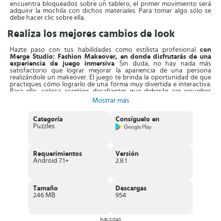
encuentra bloqueados sobre un tablero, el primer movimiento será
adquirir la mochila con dichos materiales. Para tomar algo sólo se
debe hacer clic sobre ella.
Realiza los mejores cambios de look
Hazte paso con tus habilidades como estilista profesional
con
Merge Studio: Fashion Makeover, en donde
disfrutarás de una
experiencia de juego inmersiva
. Sin duda, no hay nada más
satisfactorio que lograr mejorar la apariencia de una persona
realizándole un makeover. El juego te brinda la oportunidad de que
practiques cómo lograrlo de una forma muy divertida e interactiva.
Para ello, coloca acertijos desafiantes que deberán ser resueltos
para obtener algunos beneficios.
Mostrar más
Por otra parte, la mecánica del juego consiste en la combinación de
elementos para así lograr formar nuevas herramientas. Las cuales
Categoría
Consíguelo en
son más que necesarias para lograr resultados notables, de manera
Puzzles
que los clientes se puedan ver increíbles. Merge Studio: Fashion
Makeover te
proporcionará peinados atractivos, ropa elegante y
el maquillaje
más profesional, para elegir según las características
de cada cliente.
Requerimientos
Versión
Android 7.1+
2.8.1
El juego
está compuesto por niveles, en donde cada uno cuenta
con un cliente asignado, además puedes desbloquear clientes
.
De esta manera, podrás avanzar más rápido y completar con éxito
Tamaño
Descargas
las tareas difíciles, con el objetivo de llegar al fin de cada nivel y así
246 MB
954
recibir premios inesperados.
Características de Merge Studio: Fashion
PUBLICIDAD