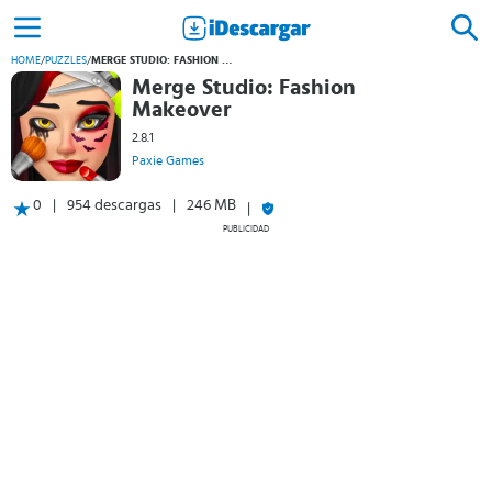
HOME
/
PUZZLES
/
MERGE STUDIO: FASHION MAKEOVER
Merge Studio: Fashion
Makeover
2.8.1
Paxie Games
0
954 descargas
246 MB
PUBLICIDAD